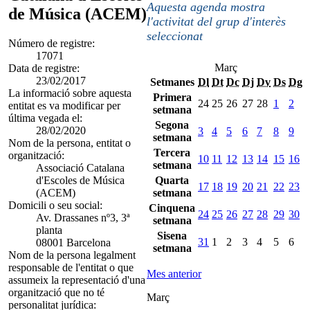
Aquesta agenda mostra
de Música (ACEM)
l'activitat del grup d'interès
seleccionat
Número de registre:
17071
Març
Data de registre:
23/02/2017
Setmanes
Dl
Dt
Dc
Dj
Dv
Ds
Dg
La informació sobre aquesta
Primera
24
25
26
27
28
1
2
entitat es va modificar per
setmana
última vegada el:
Segona
28/02/2020
3
4
5
6
7
8
9
setmana
Nom de la persona, entitat o
Tercera
organització:
10
11
12
13
14
15
16
setmana
Associació Catalana
d'Escoles de Música
Quarta
17
18
19
20
21
22
23
(ACEM)
setmana
Domicili o seu social:
Cinquena
24
25
26
27
28
29
30
Av. Drassanes nº3, 3ª
setmana
planta
Sisena
31
1
2
3
4
5
6
08001 Barcelona
setmana
Nom de la persona legalment
responsable de l'entitat o que
Mes anterior
assumeix la representació d'una
organització que no té
Març
personalitat jurídica: