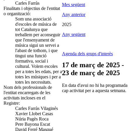
Carles Farràs
Mes següent
Finalitats i objectius de l'entitat
o organització:
Any anterior
Som una associació
d'escoles de música de
2025
tot Catalunya que
Any següent
treballem per aconseguir
que l'ensenyament de
música sigui un servei a
l'abast de tothom, i que
Agenda dels grups d'interès
tingui una funció
formativa, social i
17 de març de 2025 -
cultural. Volem escoles
per a totes les edats, per a
23 de març de 2025
totes les músiques i per a
totes les necessitats.
En data d'avui no hi ha programada
Nom dels professionals de
cap activitat per a aquesta setmana.
l'entitat encarregats de les
activitats incloses en el
Registre:
Carles Farràs Vilaginés
Xavier Llobet Casas
Núria Pagès Roca
Pere Bayona Escat
David Ferré Masqué