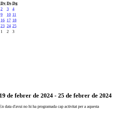
Dv
Ds
Dg
2
3
4
9
10
11
16
17
18
23
24
25
1
2
3
19 de febrer de 2024 - 25 de febrer de 2024
En data d'avui no hi ha programada cap activitat per a aquesta