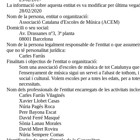
La informació sobre aquesta entitat es va modificar per última vegad
28/02/2020
Nom de la persona, entitat o organització:
Associació Catalana d'Escoles de Música (ACEM)
Domicili o seu social:
Av. Drassanes nº3, 3ª planta
08001 Barcelona
Nom de la persona legalment responsable de l'entitat o que assumeix
que no té personalitat jurídica:
Carles Farràs
Finalitats i objectius de l'entitat o organització:
Som una associació d'escoles de música de tot Catalunya que
l'ensenyament de música sigui un servei a l'abast de tothom, i
social i cultural. Volem escoles per a totes les edats, per a tote
necessitats.
Nom dels professionals de l'entitat encarregats de les activitats inclo
Carles Farràs Vilaginés
Xavier Llobet Casas
Núria Pagès Roca
Pere Bayona Escat
David Ferré Masqué
Sònia Lanau Morales
David Miret Rovira
Núria Sempere Comas