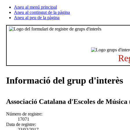
Aneu al menú principal
Aneu al contingut de la pàgina
Aneu al peu de la pàgina
Reg
Informació del grup d'interès
Associació Catalana d'Escoles de Músic
Número de registre:
17071
Data de registre:
23/02/2017