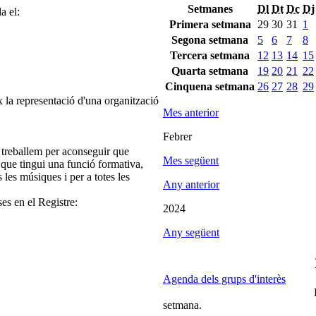
Setmanes
Dl
Dt
Dc
Dj
a el:
Primera setmana
29
30
31
1
Segona setmana
5
6
7
8
Tercera setmana
12
13
14
15
Quarta setmana
19
20
21
22
Cinquena setmana
26
27
28
29
 la representació d'una organització
Mes anterior
Febrer
 treballem per aconseguir que
Mes següent
 que tingui una funció formativa,
s les músiques i per a totes les
Any anterior
ses en el Registre:
2024
Any següent
Agenda dels grups d'interès
setmana.