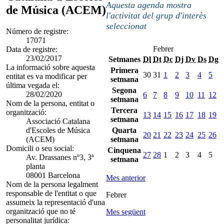
Aquesta agenda mostra
de Música (ACEM)
l'activitat del grup d'interès
seleccionat
Número de registre:
17071
Febrer
Data de registre:
23/02/2017
Setmanes
Dl
Dt
Dc
Dj
Dv
Ds
Dg
La informació sobre aquesta
Primera
30
31
1
2
3
4
5
entitat es va modificar per
setmana
última vegada el:
Segona
28/02/2020
6
7
8
9
10
11
12
setmana
Nom de la persona, entitat o
Tercera
organització:
13
14
15
16
17
18
19
setmana
Associació Catalana
d'Escoles de Música
Quarta
20
21
22
23
24
25
26
(ACEM)
setmana
Domicili o seu social:
Cinquena
27
28
1
2
3
4
5
Av. Drassanes nº3, 3ª
setmana
planta
08001 Barcelona
Mes anterior
Nom de la persona legalment
responsable de l'entitat o que
Febrer
assumeix la representació d'una
organització que no té
Mes següent
personalitat jurídica: