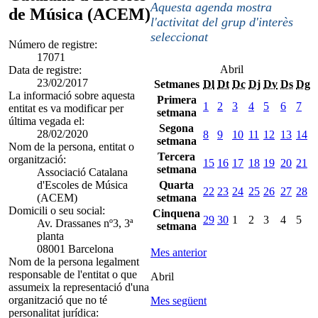
Aquesta agenda mostra
de Música (ACEM)
l'activitat del grup d'interès
seleccionat
Número de registre:
17071
Abril
Data de registre:
23/02/2017
Setmanes
Dl
Dt
Dc
Dj
Dv
Ds
Dg
La informació sobre aquesta
Primera
1
2
3
4
5
6
7
entitat es va modificar per
setmana
última vegada el:
Segona
28/02/2020
8
9
10
11
12
13
14
setmana
Nom de la persona, entitat o
Tercera
organització:
15
16
17
18
19
20
21
setmana
Associació Catalana
d'Escoles de Música
Quarta
22
23
24
25
26
27
28
(ACEM)
setmana
Domicili o seu social:
Cinquena
29
30
1
2
3
4
5
Av. Drassanes nº3, 3ª
setmana
planta
08001 Barcelona
Mes anterior
Nom de la persona legalment
responsable de l'entitat o que
Abril
assumeix la representació d'una
organització que no té
Mes següent
personalitat jurídica: