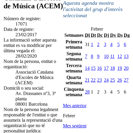
Aquesta agenda mostra
de Música (ACEM)
l'activitat del grup d'interès
seleccionat
Número de registre:
17071
Febrer
Data de registre:
23/02/2017
Setmanes
Dl
Dt
Dc
Dj
Dv
Ds
Dg
La informació sobre aquesta
Primera
31
1
2
3
4
5
6
entitat es va modificar per
setmana
última vegada el:
Segona
28/02/2020
7
8
9
10
11
12
13
setmana
Nom de la persona, entitat o
Tercera
organització:
14
15
16
17
18
19
20
setmana
Associació Catalana
d'Escoles de Música
Quarta
21
22
23
24
25
26
27
(ACEM)
setmana
Domicili o seu social:
Cinquena
28
1
2
3
4
5
6
Av. Drassanes nº3, 3ª
setmana
planta
08001 Barcelona
Mes anterior
Nom de la persona legalment
responsable de l'entitat o que
Febrer
assumeix la representació d'una
organització que no té
Mes següent
personalitat jurídica: