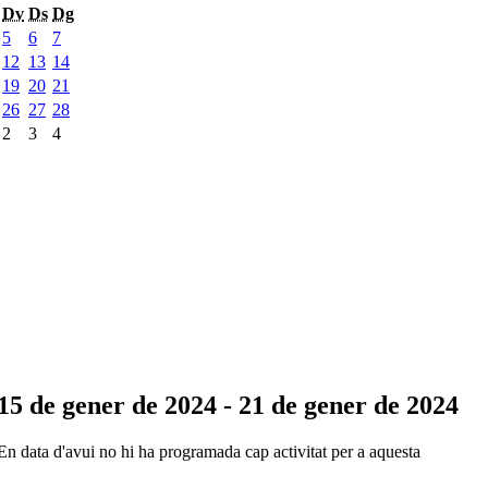
Dv
Ds
Dg
5
6
7
12
13
14
19
20
21
26
27
28
2
3
4
15 de gener de 2024 - 21 de gener de 2024
En data d'avui no hi ha programada cap activitat per a aquesta