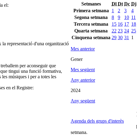
Setmanes
Dl
Dt
Dc
Dj
a el:
Primera setmana
1
2
3
4
Segona setmana
8
9
10
11
Tercera setmana
15
16
17
18
Quarta setmana
22
23
24
25
Cinquena setmana
29
30
31
1
 la representació d'una organització
Mes anterior
Gener
 treballem per aconseguir que
Mes següent
 que tingui una funció formativa,
s les músiques i per a totes les
Any anterior
ses en el Registre:
2024
Any següent
Agenda dels grups d'interès
setmana.