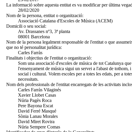
La informació sobre aquesta entitat es va modificar per última vegad
28/02/2020
Nom de la persona, entitat o organització:
Associació Catalana d'Escoles de Música (ACEM)
Domicili o seu social:
Av. Drassanes nº3, 3ª planta
08001 Barcelona
Nom de la persona legalment responsable de l'entitat o que assumeix
que no té personalitat jurídica:
Carles Farràs
Finalitats i objectius de l'entitat o organització:
Som una associació d'escoles de música de tot Catalunya que
l'ensenyament de música sigui un servei a l'abast de tothom, i
social i cultural. Volem escoles per a totes les edats, per a tote
necessitats.
Nom dels professionals de l'entitat encarregats de les activitats inclo
Carles Farràs Vilaginés
Xavier Llobet Casas
Núria Pagès Roca
Pere Bayona Escat
David Ferré Masqué
Sònia Lanau Morales
David Miret Rovira
Núria Sempere Comas