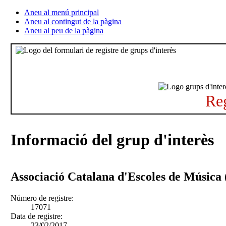
Aneu al menú principal
Aneu al contingut de la pàgina
Aneu al peu de la pàgina
Reg
Informació del grup d'interès
Associació Catalana d'Escoles de Músic
Número de registre:
17071
Data de registre:
23/02/2017