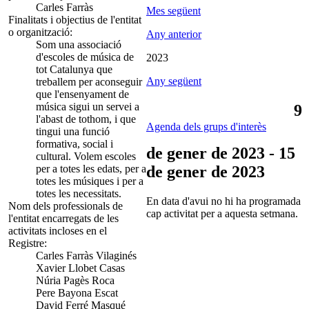
Carles Farràs
Mes següent
Finalitats i objectius de l'entitat
o organització:
Any anterior
Som una associació
d'escoles de música de
2023
tot Catalunya que
Any següent
treballem per aconseguir
que l'ensenyament de
música sigui un servei a
9
l'abast de tothom, i que
Agenda dels grups d'interès
tingui una funció
formativa, social i
de gener de 2023 - 15
cultural. Volem escoles
per a totes les edats, per a
de gener de 2023
totes les músiques i per a
totes les necessitats.
En data d'avui no hi ha programada
Nom dels professionals de
cap activitat per a aquesta setmana.
l'entitat encarregats de les
activitats incloses en el
Registre:
Carles Farràs Vilaginés
Xavier Llobet Casas
Núria Pagès Roca
Pere Bayona Escat
David Ferré Masqué