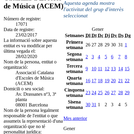
Aquesta agenda mostra
de Música (ACEM)
l'activitat del grup d'interès
seleccionat
Número de registre:
17071
Gener
Data de registre:
23/02/2017
Setmanes
Dl
Dt
Dc
Dj
Dv
Ds
Dg
La informació sobre aquesta
Primera
26
27
28
29
30
31
1
entitat es va modificar per
setmana
última vegada el:
Segona
28/02/2020
2
3
4
5
6
7
8
setmana
Nom de la persona, entitat o
Tercera
organització:
9
10
11
12
13
14
15
setmana
Associació Catalana
d'Escoles de Música
Quarta
16
17
18
19
20
21
22
(ACEM)
setmana
Domicili o seu social:
Cinquena
23
24
25
26
27
28
29
Av. Drassanes nº3, 3ª
setmana
planta
Sisena
30
31
1
2
3
4
5
08001 Barcelona
setmana
Nom de la persona legalment
responsable de l'entitat o que
Mes anterior
assumeix la representació d'una
organització que no té
Gener
personalitat jurídica: