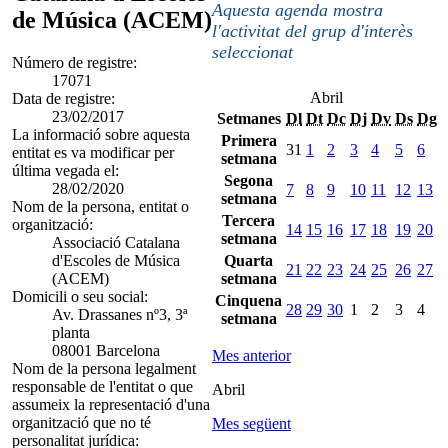
Aquesta agenda mostra
de Música (ACEM)
l'activitat del grup d'interès
seleccionat
Número de registre:
17071
Abril
Data de registre:
23/02/2017
Setmanes
Dl
Dt
Dc
Dj
Dv
Ds
Dg
La informació sobre aquesta
Primera
31
1
2
3
4
5
6
entitat es va modificar per
setmana
última vegada el:
Segona
28/02/2020
7
8
9
10
11
12
13
setmana
Nom de la persona, entitat o
Tercera
organització:
14
15
16
17
18
19
20
setmana
Associació Catalana
d'Escoles de Música
Quarta
21
22
23
24
25
26
27
(ACEM)
setmana
Domicili o seu social:
Cinquena
28
29
30
1
2
3
4
Av. Drassanes nº3, 3ª
setmana
planta
08001 Barcelona
Mes anterior
Nom de la persona legalment
responsable de l'entitat o que
Abril
assumeix la representació d'una
organització que no té
Mes següent
personalitat jurídica: