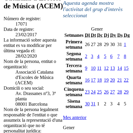
Aquesta agenda mostra
de Música (ACEM)
l'activitat del grup d'interès
seleccionat
Número de registre:
17071
Gener
Data de registre:
23/02/2017
Setmanes
Dl
Dt
Dc
Dj
Dv
Ds
Dg
La informació sobre aquesta
Primera
26
27
28
29
30
31
1
entitat es va modificar per
setmana
última vegada el:
Segona
28/02/2020
2
3
4
5
6
7
8
setmana
Nom de la persona, entitat o
Tercera
organització:
9
10
11
12
13
14
15
setmana
Associació Catalana
d'Escoles de Música
Quarta
16
17
18
19
20
21
22
(ACEM)
setmana
Domicili o seu social:
Cinquena
23
24
25
26
27
28
29
Av. Drassanes nº3, 3ª
setmana
planta
Sisena
30
31
1
2
3
4
5
08001 Barcelona
setmana
Nom de la persona legalment
responsable de l'entitat o que
Mes anterior
assumeix la representació d'una
organització que no té
Gener
personalitat jurídica: