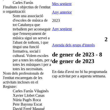
Carles Farràs
Mes següent
Finalitats i objectius de l'entitat
o organització:
Any anterior
Som una associació
d'escoles de música de
2023
tot Catalunya que
Any següent
treballem per aconseguir
que l'ensenyament de
música sigui un servei a
2
l'abast de tothom, i que
Agenda dels grups d'interès
tingui una funció
formativa, social i
de gener de 2023 - 8
cultural. Volem escoles
per a totes les edats, per a
de gener de 2023
totes les músiques i per a
totes les necessitats.
En data d'avui no hi ha programada
Nom dels professionals de
cap activitat per a aquesta setmana.
l'entitat encarregats de les
activitats incloses en el
Registre:
Carles Farràs Vilaginés
Xavier Llobet Casas
Núria Pagès Roca
Pere Bayona Escat
David Ferré Masqué