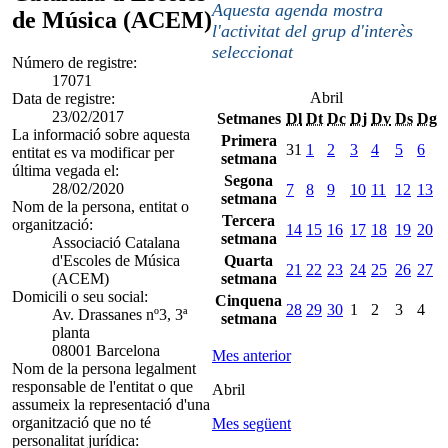
Aquesta agenda mostra
de Música (ACEM)
l'activitat del grup d'interès
seleccionat
Número de registre:
17071
Abril
Data de registre:
23/02/2017
Setmanes
Dl
Dt
Dc
Dj
Dv
Ds
Dg
La informació sobre aquesta
Primera
31
1
2
3
4
5
6
entitat es va modificar per
setmana
última vegada el:
Segona
28/02/2020
7
8
9
10
11
12
13
setmana
Nom de la persona, entitat o
Tercera
organització:
14
15
16
17
18
19
20
setmana
Associació Catalana
d'Escoles de Música
Quarta
21
22
23
24
25
26
27
(ACEM)
setmana
Domicili o seu social:
Cinquena
28
29
30
1
2
3
4
Av. Drassanes nº3, 3ª
setmana
planta
08001 Barcelona
Mes anterior
Nom de la persona legalment
responsable de l'entitat o que
Abril
assumeix la representació d'una
organització que no té
Mes següent
personalitat jurídica: