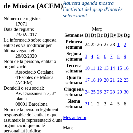
Aquesta agenda mostra
de Música (ACEM)
l'activitat del grup d'interès
seleccionat
Número de registre:
17071
Març
Data de registre:
23/02/2017
Setmanes
Dl
Dt
Dc
Dj
Dv
Ds
Dg
La informació sobre aquesta
Primera
24
25
26
27
28
1
2
entitat es va modificar per
setmana
última vegada el:
Segona
28/02/2020
3
4
5
6
7
8
9
setmana
Nom de la persona, entitat o
Tercera
organització:
10
11
12
13
14
15
16
setmana
Associació Catalana
d'Escoles de Música
Quarta
17
18
19
20
21
22
23
(ACEM)
setmana
Domicili o seu social:
Cinquena
24
25
26
27
28
29
30
Av. Drassanes nº3, 3ª
setmana
planta
Sisena
31
1
2
3
4
5
6
08001 Barcelona
setmana
Nom de la persona legalment
responsable de l'entitat o que
Mes anterior
assumeix la representació d'una
organització que no té
Març
personalitat jurídica: