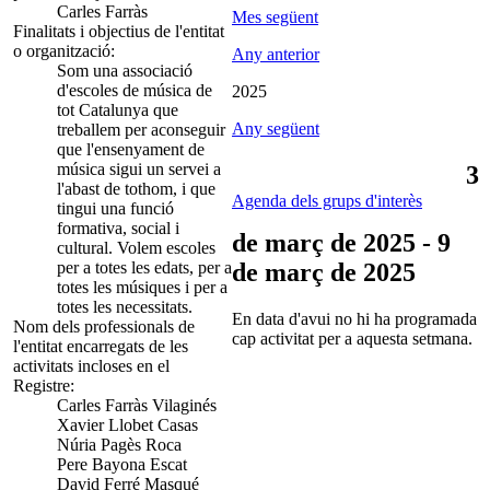
Carles Farràs
Mes següent
Finalitats i objectius de l'entitat
o organització:
Any anterior
Som una associació
d'escoles de música de
2025
tot Catalunya que
Any següent
treballem per aconseguir
que l'ensenyament de
música sigui un servei a
3
l'abast de tothom, i que
Agenda dels grups d'interès
tingui una funció
formativa, social i
de març de 2025 - 9
cultural. Volem escoles
per a totes les edats, per a
de març de 2025
totes les músiques i per a
totes les necessitats.
En data d'avui no hi ha programada
Nom dels professionals de
cap activitat per a aquesta setmana.
l'entitat encarregats de les
activitats incloses en el
Registre:
Carles Farràs Vilaginés
Xavier Llobet Casas
Núria Pagès Roca
Pere Bayona Escat
David Ferré Masqué