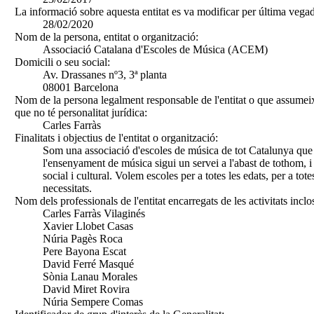
La informació sobre aquesta entitat es va modificar per última vegad
28/02/2020
Nom de la persona, entitat o organització:
Associació Catalana d'Escoles de Música (ACEM)
Domicili o seu social:
Av. Drassanes nº3, 3ª planta
08001 Barcelona
Nom de la persona legalment responsable de l'entitat o que assumeix
que no té personalitat jurídica:
Carles Farràs
Finalitats i objectius de l'entitat o organització:
Som una associació d'escoles de música de tot Catalunya que
l'ensenyament de música sigui un servei a l'abast de tothom, i
social i cultural. Volem escoles per a totes les edats, per a tote
necessitats.
Nom dels professionals de l'entitat encarregats de les activitats inclo
Carles Farràs Vilaginés
Xavier Llobet Casas
Núria Pagès Roca
Pere Bayona Escat
David Ferré Masqué
Sònia Lanau Morales
David Miret Rovira
Núria Sempere Comas