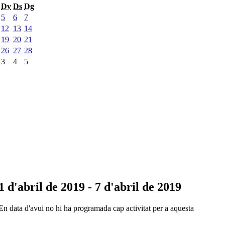
Dv
Ds
Dg
5
6
7
12
13
14
19
20
21
26
27
28
3
4
5
1 d'abril de 2019 - 7 d'abril de 2019
En data d'avui no hi ha programada cap activitat per a aquesta