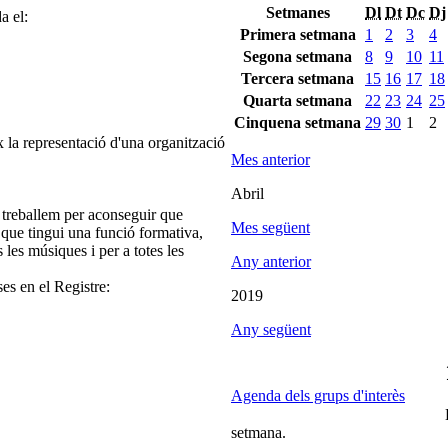
Setmanes
Dl
Dt
Dc
Dj
a el:
Primera setmana
1
2
3
4
Segona setmana
8
9
10
11
Tercera setmana
15
16
17
18
Quarta setmana
22
23
24
25
Cinquena setmana
29
30
1
2
 la representació d'una organització
Mes anterior
Abril
 treballem per aconseguir que
Mes següent
 que tingui una funció formativa,
s les músiques i per a totes les
Any anterior
ses en el Registre:
2019
Any següent
Agenda dels grups d'interès
setmana.