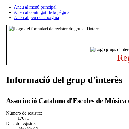
Aneu al menú principal
Aneu al contingut de la pàgina
Aneu al peu de la pàgina
Reg
Informació del grup d'interès
Associació Catalana d'Escoles de Músic
Número de registre:
17071
Data de registre:
23/02/2017