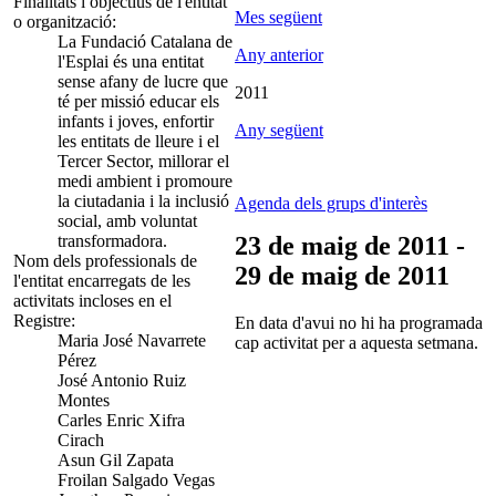
Finalitats i objectius de l'entitat
Mes següent
o organització:
La Fundació Catalana de
Any anterior
l'Esplai és una entitat
sense afany de lucre que
2011
té per missió educar els
infants i joves, enfortir
Any següent
les entitats de lleure i el
Tercer Sector, millorar el
medi ambient i promoure
la ciutadania i la inclusió
Agenda dels grups d'interès
social, amb voluntat
transformadora.
23 de maig de 2011 -
Nom dels professionals de
29 de maig de 2011
l'entitat encarregats de les
activitats incloses en el
Registre:
En data d'avui no hi ha programada
Maria José Navarrete
cap activitat per a aquesta setmana.
Pérez
José Antonio Ruiz
Montes
Carles Enric Xifra
Cirach
Asun Gil Zapata
Froilan Salgado Vegas