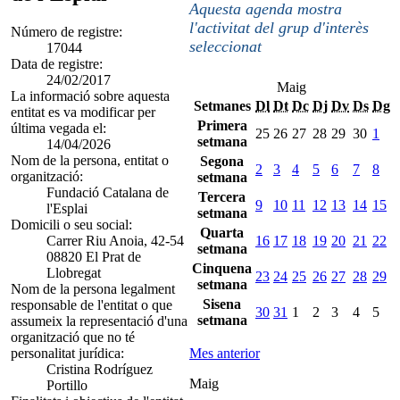
Aquesta agenda mostra
l'activitat del grup d'interès
Número de registre:
seleccionat
17044
Data de registre:
24/02/2017
Maig
La informació sobre aquesta
Setmanes
Dl
Dt
Dc
Dj
Dv
Ds
Dg
entitat es va modificar per
Primera
última vegada el:
25
26
27
28
29
30
1
setmana
14/04/2026
Nom de la persona, entitat o
Segona
2
3
4
5
6
7
8
organització:
setmana
Fundació Catalana de
Tercera
9
10
11
12
13
14
15
l'Esplai
setmana
Domicili o seu social:
Quarta
Carrer Riu Anoia, 42-54
16
17
18
19
20
21
22
setmana
08820 El Prat de
Cinquena
Llobregat
23
24
25
26
27
28
29
setmana
Nom de la persona legalment
Sisena
responsable de l'entitat o que
30
31
1
2
3
4
5
setmana
assumeix la representació d'una
organització que no té
personalitat jurídica:
Mes anterior
Cristina Rodríguez
Maig
Portillo