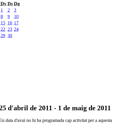
Dv
Ds
Dg
1
2
3
8
9
10
15
16
17
22
23
24
29
30
25 d'abril de 2011 - 1 de maig de 2011
En data d'avui no hi ha programada cap activitat per a aquesta