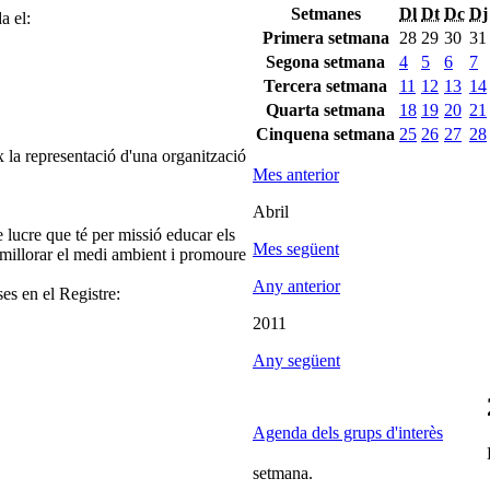
Setmanes
Dl
Dt
Dc
Dj
a el:
Primera setmana
28
29
30
31
Segona setmana
4
5
6
7
Tercera setmana
11
12
13
14
Quarta setmana
18
19
20
21
Cinquena setmana
25
26
27
28
 la representació d'una organització
Mes anterior
Abril
 lucre que té per missió educar els
Mes següent
or, millorar el medi ambient i promoure
.
Any anterior
ses en el Registre:
2011
Any següent
Agenda dels grups d'interès
setmana.