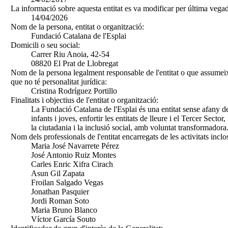
La informació sobre aquesta entitat es va modificar per última vegad
14/04/2026
Nom de la persona, entitat o organització:
Fundació Catalana de l'Esplai
Domicili o seu social:
Carrer Riu Anoia, 42-54
08820 El Prat de Llobregat
Nom de la persona legalment responsable de l'entitat o que assumeix
que no té personalitat jurídica:
Cristina Rodríguez Portillo
Finalitats i objectius de l'entitat o organització:
La Fundació Catalana de l'Esplai és una entitat sense afany de
infants i joves, enfortir les entitats de lleure i el Tercer Sect
la ciutadania i la inclusió social, amb voluntat transformadora
Nom dels professionals de l'entitat encarregats de les activitats inclo
Maria José Navarrete Pérez
José Antonio Ruiz Montes
Carles Enric Xifra Cirach
Asun Gil Zapata
Froilan Salgado Vegas
Jonathan Pasquier
Jordi Roman Soto
Maria Bruno Blanco
Víctor García Souto