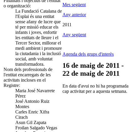
Finalitats i objectius de l'entitat
Mes següent
o organització:
La Fundació Catalana de
Any anterior
l'Esplai és una entitat
sense afany de lucre que
2011
té per missió educar els
infants i joves, enfortir
Any següent
les entitats de lleure i el
Tercer Sector, millorar el
medi ambient i promoure
la ciutadania i la inclusió
Agenda dels grups d'interès
social, amb voluntat
transformadora.
16 de maig de 2011 -
Nom dels professionals de
22 de maig de 2011
l'entitat encarregats de les
activitats incloses en el
Registre:
En data d'avui no hi ha programada
Maria José Navarrete
cap activitat per a aquesta setmana.
Pérez
José Antonio Ruiz
Montes
Carles Enric Xifra
Cirach
Asun Gil Zapata
Froilan Salgado Vegas