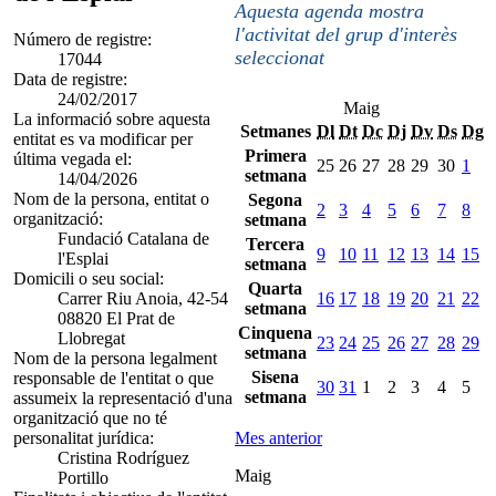
Aquesta agenda mostra
l'activitat del grup d'interès
Número de registre:
seleccionat
17044
Data de registre:
24/02/2017
Maig
La informació sobre aquesta
Setmanes
Dl
Dt
Dc
Dj
Dv
Ds
Dg
entitat es va modificar per
Primera
última vegada el:
25
26
27
28
29
30
1
setmana
14/04/2026
Nom de la persona, entitat o
Segona
2
3
4
5
6
7
8
organització:
setmana
Fundació Catalana de
Tercera
9
10
11
12
13
14
15
l'Esplai
setmana
Domicili o seu social:
Quarta
Carrer Riu Anoia, 42-54
16
17
18
19
20
21
22
setmana
08820 El Prat de
Cinquena
Llobregat
23
24
25
26
27
28
29
setmana
Nom de la persona legalment
Sisena
responsable de l'entitat o que
30
31
1
2
3
4
5
setmana
assumeix la representació d'una
organització que no té
personalitat jurídica:
Mes anterior
Cristina Rodríguez
Maig
Portillo