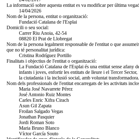
La informació sobre aquesta entitat es va modificar per última vegad
14/04/2026
Nom de la persona, entitat o organització:
Fundació Catalana de l'Esplai
Domicili o seu social:
Carrer Riu Anoia, 42-54
08820 El Prat de Llobregat
Nom de la persona legalment responsable de l'entitat o que assumeix
que no té personalitat jurídica:
Cristina Rodríguez Portillo
Finalitats i objectius de l'entitat o organització:
La Fundació Catalana de l'Esplai és una entitat sense afany de
infants i joves, enfortir les entitats de lleure i el Tercer Sect
la ciutadania i la inclusió social, amb voluntat transformadora
Nom dels professionals de l'entitat encarregats de les activitats inclo
Maria José Navarrete Pérez
José Antonio Ruiz Montes
Carles Enric Xifra Cirach
Asun Gil Zapata
Froilan Salgado Vegas
Jonathan Pasquier
Jordi Roman Soto
Maria Bruno Blanco
Víctor García Souto