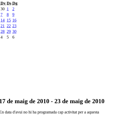
Dv
Ds
Dg
30
1
2
7
8
9
14
15
16
21
22
23
28
29
30
4
5
6
17 de maig de 2010 - 23 de maig de 2010
En data d'avui no hi ha programada cap activitat per a aquesta