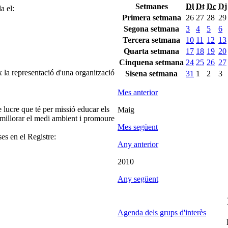
Setmanes
Dl
Dt
Dc
Dj
a el:
Primera setmana
26
27
28
29
Segona setmana
3
4
5
6
Tercera setmana
10
11
12
13
Quarta setmana
17
18
19
20
Cinquena setmana
24
25
26
27
 la representació d'una organització
Sisena setmana
31
1
2
3
Mes anterior
 lucre que té per missió educar els
Maig
or, millorar el medi ambient i promoure
Mes següent
.
ses en el Registre:
Any anterior
2010
Any següent
Agenda dels grups d'interès