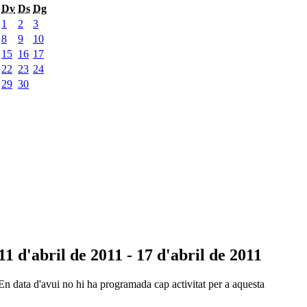
Dv
Ds
Dg
1
2
3
8
9
10
15
16
17
22
23
24
29
30
11 d'abril de 2011 - 17 d'abril de 2011
En data d'avui no hi ha programada cap activitat per a aquesta