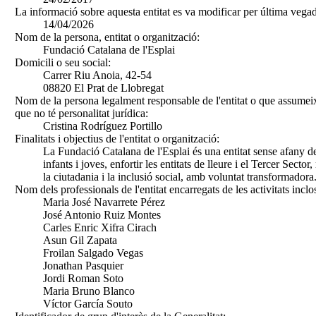
La informació sobre aquesta entitat es va modificar per última vegad
14/04/2026
Nom de la persona, entitat o organització:
Fundació Catalana de l'Esplai
Domicili o seu social:
Carrer Riu Anoia, 42-54
08820 El Prat de Llobregat
Nom de la persona legalment responsable de l'entitat o que assumeix
que no té personalitat jurídica:
Cristina Rodríguez Portillo
Finalitats i objectius de l'entitat o organització:
La Fundació Catalana de l'Esplai és una entitat sense afany de
infants i joves, enfortir les entitats de lleure i el Tercer Sect
la ciutadania i la inclusió social, amb voluntat transformadora
Nom dels professionals de l'entitat encarregats de les activitats inclo
Maria José Navarrete Pérez
José Antonio Ruiz Montes
Carles Enric Xifra Cirach
Asun Gil Zapata
Froilan Salgado Vegas
Jonathan Pasquier
Jordi Roman Soto
Maria Bruno Blanco
Víctor García Souto