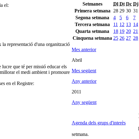
Setmanes
Dl
Dt
Dc
Dj
a el:
Primera setmana
28
29
30
31
Segona setmana
4
5
6
7
Tercera setmana
11
12
13
14
Quarta setmana
18
19
20
21
Cinquena setmana
25
26
27
28
 la representació d'una organització
Mes anterior
Abril
 lucre que té per missió educar els
Mes següent
or, millorar el medi ambient i promoure
.
Any anterior
ses en el Registre:
2011
Any següent
Agenda dels grups d'interès
setmana.