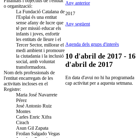
Finalitats i objectius de l'entitat
Any anterior
o organització:
La Fundació Catalana de
2017
l'Esplai és una entitat
sense afany de lucre que
Any següent
té per missió educar els
infants i joves, enfortir
les entitats de lleure i el
Agenda dels grups d'interès
Tercer Sector, millorar el
medi ambient i promoure
10 d'abril de 2017 - 16
la ciutadania i la inclusió
social, amb voluntat
d'abril de 2017
transformadora.
Nom dels professionals de
En data d'avui no hi ha programada
l'entitat encarregats de les
cap activitat per a aquesta setmana.
activitats incloses en el
Registre:
Maria José Navarrete
Pérez
José Antonio Ruiz
Montes
Carles Enric Xifra
Cirach
Asun Gil Zapata
Froilan Salgado Vegas