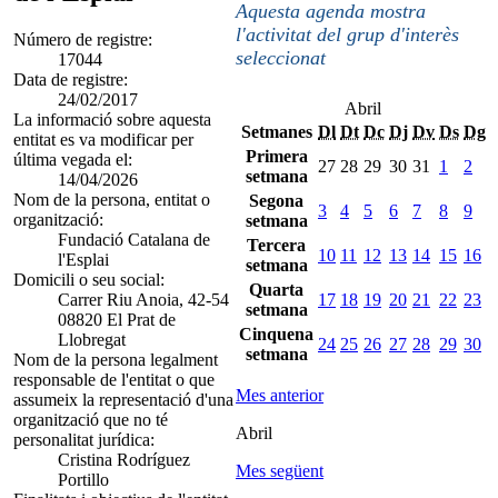
Aquesta agenda mostra
l'activitat del grup d'interès
Número de registre:
seleccionat
17044
Data de registre:
24/02/2017
Abril
La informació sobre aquesta
Setmanes
Dl
Dt
Dc
Dj
Dv
Ds
Dg
entitat es va modificar per
Primera
última vegada el:
27
28
29
30
31
1
2
setmana
14/04/2026
Nom de la persona, entitat o
Segona
3
4
5
6
7
8
9
organització:
setmana
Fundació Catalana de
Tercera
10
11
12
13
14
15
16
l'Esplai
setmana
Domicili o seu social:
Quarta
Carrer Riu Anoia, 42-54
17
18
19
20
21
22
23
setmana
08820 El Prat de
Cinquena
Llobregat
24
25
26
27
28
29
30
setmana
Nom de la persona legalment
responsable de l'entitat o que
Mes anterior
assumeix la representació d'una
organització que no té
Abril
personalitat jurídica:
Cristina Rodríguez
Mes següent
Portillo