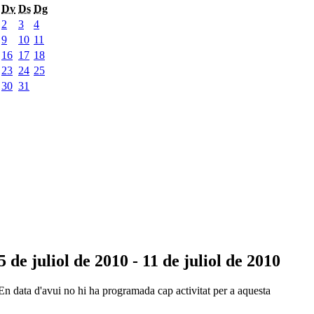
Dv
Ds
Dg
2
3
4
9
10
11
16
17
18
23
24
25
30
31
5 de juliol de 2010 - 11 de juliol de 2010
En data d'avui no hi ha programada cap activitat per a aquesta