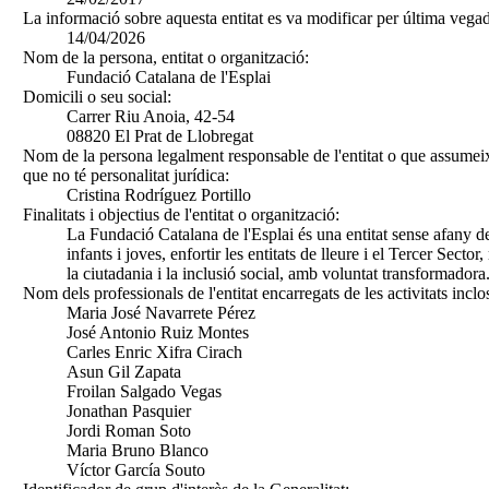
La informació sobre aquesta entitat es va modificar per última vegad
14/04/2026
Nom de la persona, entitat o organització:
Fundació Catalana de l'Esplai
Domicili o seu social:
Carrer Riu Anoia, 42-54
08820 El Prat de Llobregat
Nom de la persona legalment responsable de l'entitat o que assumeix
que no té personalitat jurídica:
Cristina Rodríguez Portillo
Finalitats i objectius de l'entitat o organització:
La Fundació Catalana de l'Esplai és una entitat sense afany de
infants i joves, enfortir les entitats de lleure i el Tercer Sect
la ciutadania i la inclusió social, amb voluntat transformadora
Nom dels professionals de l'entitat encarregats de les activitats inclo
Maria José Navarrete Pérez
José Antonio Ruiz Montes
Carles Enric Xifra Cirach
Asun Gil Zapata
Froilan Salgado Vegas
Jonathan Pasquier
Jordi Roman Soto
Maria Bruno Blanco
Víctor García Souto