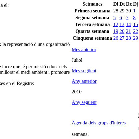
Setmanes
Dl
Dt
Dc
Dj
a el:
Primera setmana
28
29
30
1
Segona setmana
5
6
7
8
Tercera setmana
12
13
14
15
Quarta setmana
19
20
21
22
Cinquena setmana
26
27
28
29
 la representació d'una organització
Mes anterior
Juliol
 lucre que té per missió educar els
Mes següent
or, millorar el medi ambient i promoure
.
Any anterior
ses en el Registre:
2010
Any següent
Agenda dels grups d'interès
setmana.