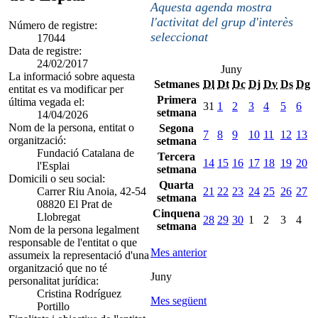
Aquesta agenda mostra
l'activitat del grup d'interès
Número de registre:
seleccionat
17044
Data de registre:
24/02/2017
Juny
La informació sobre aquesta
Setmanes
Dl
Dt
Dc
Dj
Dv
Ds
Dg
entitat es va modificar per
Primera
última vegada el:
31
1
2
3
4
5
6
setmana
14/04/2026
Nom de la persona, entitat o
Segona
7
8
9
10
11
12
13
organització:
setmana
Fundació Catalana de
Tercera
14
15
16
17
18
19
20
l'Esplai
setmana
Domicili o seu social:
Quarta
Carrer Riu Anoia, 42-54
21
22
23
24
25
26
27
setmana
08820 El Prat de
Cinquena
Llobregat
28
29
30
1
2
3
4
setmana
Nom de la persona legalment
responsable de l'entitat o que
Mes anterior
assumeix la representació d'una
organització que no té
Juny
personalitat jurídica:
Cristina Rodríguez
Mes següent
Portillo