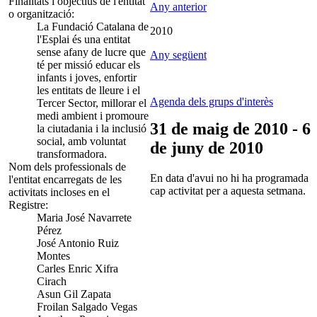
Finalitats i objectius de l'entitat
Any anterior
o organització:
La Fundació Catalana de
2010
l'Esplai és una entitat
sense afany de lucre que
Any següent
té per missió educar els
infants i joves, enfortir
les entitats de lleure i el
Agenda dels grups d'interès
Tercer Sector, millorar el
medi ambient i promoure
31 de maig de 2010 - 6
la ciutadania i la inclusió
social, amb voluntat
de juny de 2010
transformadora.
Nom dels professionals de
En data d'avui no hi ha programada
l'entitat encarregats de les
cap activitat per a aquesta setmana.
activitats incloses en el
Registre:
Maria José Navarrete
Pérez
José Antonio Ruiz
Montes
Carles Enric Xifra
Cirach
Asun Gil Zapata
Froilan Salgado Vegas