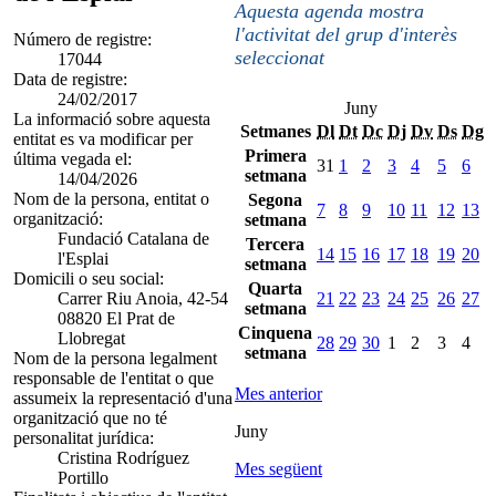
Aquesta agenda mostra
l'activitat del grup d'interès
Número de registre:
seleccionat
17044
Data de registre:
24/02/2017
Juny
La informació sobre aquesta
Setmanes
Dl
Dt
Dc
Dj
Dv
Ds
Dg
entitat es va modificar per
Primera
última vegada el:
31
1
2
3
4
5
6
setmana
14/04/2026
Nom de la persona, entitat o
Segona
7
8
9
10
11
12
13
organització:
setmana
Fundació Catalana de
Tercera
14
15
16
17
18
19
20
l'Esplai
setmana
Domicili o seu social:
Quarta
Carrer Riu Anoia, 42-54
21
22
23
24
25
26
27
setmana
08820 El Prat de
Cinquena
Llobregat
28
29
30
1
2
3
4
setmana
Nom de la persona legalment
responsable de l'entitat o que
Mes anterior
assumeix la representació d'una
organització que no té
Juny
personalitat jurídica:
Cristina Rodríguez
Mes següent
Portillo