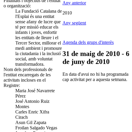
Finalitats i objectius de l'entitat
Any anterior
o organització:
La Fundació Catalana de
2010
l'Esplai és una entitat
sense afany de lucre que
Any següent
té per missió educar els
infants i joves, enfortir
les entitats de lleure i el
Agenda dels grups d'interès
Tercer Sector, millorar el
medi ambient i promoure
31 de maig de 2010 - 6
la ciutadania i la inclusió
social, amb voluntat
de juny de 2010
transformadora.
Nom dels professionals de
En data d'avui no hi ha programada
l'entitat encarregats de les
cap activitat per a aquesta setmana.
activitats incloses en el
Registre:
Maria José Navarrete
Pérez
José Antonio Ruiz
Montes
Carles Enric Xifra
Cirach
Asun Gil Zapata
Froilan Salgado Vegas