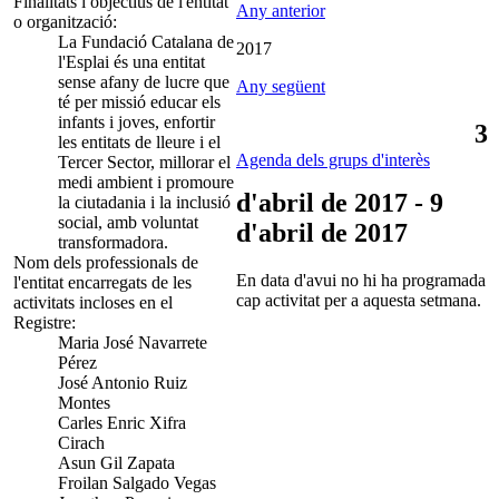
Finalitats i objectius de l'entitat
Any anterior
o organització:
La Fundació Catalana de
2017
l'Esplai és una entitat
sense afany de lucre que
Any següent
té per missió educar els
infants i joves, enfortir
3
les entitats de lleure i el
Agenda dels grups d'interès
Tercer Sector, millorar el
medi ambient i promoure
d'abril de 2017 - 9
la ciutadania i la inclusió
social, amb voluntat
d'abril de 2017
transformadora.
Nom dels professionals de
En data d'avui no hi ha programada
l'entitat encarregats de les
cap activitat per a aquesta setmana.
activitats incloses en el
Registre:
Maria José Navarrete
Pérez
José Antonio Ruiz
Montes
Carles Enric Xifra
Cirach
Asun Gil Zapata
Froilan Salgado Vegas