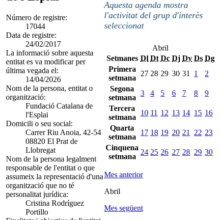
Aquesta agenda mostra
l'activitat del grup d'interès
Número de registre:
seleccionat
17044
Data de registre:
24/02/2017
Abril
La informació sobre aquesta
Setmanes
Dl
Dt
Dc
Dj
Dv
Ds
Dg
entitat es va modificar per
Primera
última vegada el:
27
28
29
30
31
1
2
setmana
14/04/2026
Nom de la persona, entitat o
Segona
3
4
5
6
7
8
9
organització:
setmana
Fundació Catalana de
Tercera
10
11
12
13
14
15
16
l'Esplai
setmana
Domicili o seu social:
Quarta
Carrer Riu Anoia, 42-54
17
18
19
20
21
22
23
setmana
08820 El Prat de
Cinquena
Llobregat
24
25
26
27
28
29
30
setmana
Nom de la persona legalment
responsable de l'entitat o que
Mes anterior
assumeix la representació d'una
organització que no té
Abril
personalitat jurídica:
Cristina Rodríguez
Mes següent
Portillo