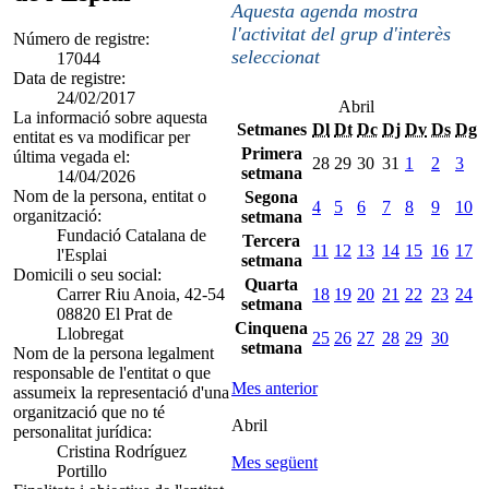
Aquesta agenda mostra
l'activitat del grup d'interès
Número de registre:
seleccionat
17044
Data de registre:
24/02/2017
Abril
La informació sobre aquesta
Setmanes
Dl
Dt
Dc
Dj
Dv
Ds
Dg
entitat es va modificar per
Primera
última vegada el:
28
29
30
31
1
2
3
setmana
14/04/2026
Nom de la persona, entitat o
Segona
4
5
6
7
8
9
10
organització:
setmana
Fundació Catalana de
Tercera
11
12
13
14
15
16
17
l'Esplai
setmana
Domicili o seu social:
Quarta
Carrer Riu Anoia, 42-54
18
19
20
21
22
23
24
setmana
08820 El Prat de
Cinquena
Llobregat
25
26
27
28
29
30
setmana
Nom de la persona legalment
responsable de l'entitat o que
Mes anterior
assumeix la representació d'una
organització que no té
Abril
personalitat jurídica:
Cristina Rodríguez
Mes següent
Portillo