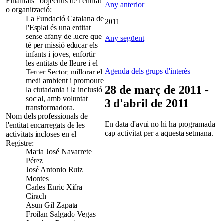
Finalitats i objectius de l'entitat
Any anterior
o organització:
La Fundació Catalana de
2011
l'Esplai és una entitat
sense afany de lucre que
Any següent
té per missió educar els
infants i joves, enfortir
les entitats de lleure i el
Agenda dels grups d'interès
Tercer Sector, millorar el
medi ambient i promoure
28 de març de 2011 -
la ciutadania i la inclusió
social, amb voluntat
3 d'abril de 2011
transformadora.
Nom dels professionals de
En data d'avui no hi ha programada
l'entitat encarregats de les
cap activitat per a aquesta setmana.
activitats incloses en el
Registre:
Maria José Navarrete
Pérez
José Antonio Ruiz
Montes
Carles Enric Xifra
Cirach
Asun Gil Zapata
Froilan Salgado Vegas