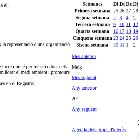
Setmanes
Dl
Dt
Dc
Dj
a el:
Primera setmana
25
26
27
28
Segona setmana
2
3
4
5
Tercera setmana
9
10
11
12
Quarta setmana
16
17
18
19
Cinquena setmana
23
24
25
26
 la representació d'una organització
Sisena setmana
30
31
1
2
Mes anterior
 lucre que té per missió educar els
Maig
or, millorar el medi ambient i promoure
Mes següent
.
ses en el Registre:
Any anterior
2011
Any següent
Agenda dels grups d'interès