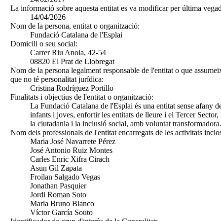
La informació sobre aquesta entitat es va modificar per última vegad
14/04/2026
Nom de la persona, entitat o organització:
Fundació Catalana de l'Esplai
Domicili o seu social:
Carrer Riu Anoia, 42-54
08820 El Prat de Llobregat
Nom de la persona legalment responsable de l'entitat o que assumeix
que no té personalitat jurídica:
Cristina Rodríguez Portillo
Finalitats i objectius de l'entitat o organització:
La Fundació Catalana de l'Esplai és una entitat sense afany de
infants i joves, enfortir les entitats de lleure i el Tercer Sect
la ciutadania i la inclusió social, amb voluntat transformadora
Nom dels professionals de l'entitat encarregats de les activitats inclo
Maria José Navarrete Pérez
José Antonio Ruiz Montes
Carles Enric Xifra Cirach
Asun Gil Zapata
Froilan Salgado Vegas
Jonathan Pasquier
Jordi Roman Soto
Maria Bruno Blanco
Víctor García Souto