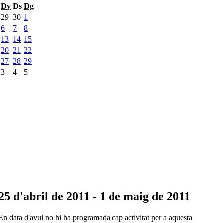
Dv
Ds
Dg
29
30
1
6
7
8
13
14
15
20
21
22
27
28
29
3
4
5
25 d'abril de 2011 - 1 de maig de 2011
En data d'avui no hi ha programada cap activitat per a aquesta