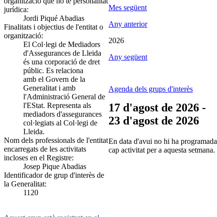
organització que no té personalitat
Mes següent
jurídica:
Jordi Piqué Abadias
Any anterior
Finalitats i objectius de l'entitat o
organització:
2026
El Col·legi de Mediadors
d'Assegurances de Lleida
Any següent
és una corporació de dret
públic. Es relaciona
amb el Govern de la
Generalitat i amb
Agenda dels grups d'interès
l'Administració General de
l'EStat. Representa als
17 d'agost de 2026 -
mediadors d'assegurances
23 d'agost de 2026
col·legiats al Col·legi de
Lleida.
Nom dels professionals de l'entitat
En data d'avui no hi ha programada
encarregats de les activitats
cap activitat per a aquesta setmana.
incloses en el Registre:
Josep Pique Abadias
Identificador de grup d'interès de
la Generalitat:
1120