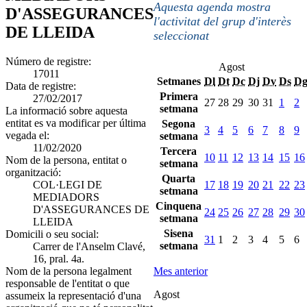
Aquesta agenda mostra
D'ASSEGURANCES
l'activitat del grup d'interès
DE LLEIDA
seleccionat
Número de registre:
Agost
17011
Setmanes
Dl
Dt
Dc
Dj
Dv
Ds
D
Data de registre:
Primera
27/02/2017
27
28
29
30
31
1
2
setmana
La informació sobre aquesta
entitat es va modificar per última
Segona
3
4
5
6
7
8
9
vegada el:
setmana
11/02/2020
Tercera
10
11
12
13
14
15
16
Nom de la persona, entitat o
setmana
organització:
Quarta
COL·LEGI DE
17
18
19
20
21
22
23
setmana
MEDIADORS
Cinquena
D'ASSEGURANCES DE
24
25
26
27
28
29
30
setmana
LLEIDA
Sisena
Domicili o seu social:
31
1
2
3
4
5
6
setmana
Carrer de l'Anselm Clavé,
16, pral. 4a.
Nom de la persona legalment
Mes anterior
responsable de l'entitat o que
Agost
assumeix la representació d'una