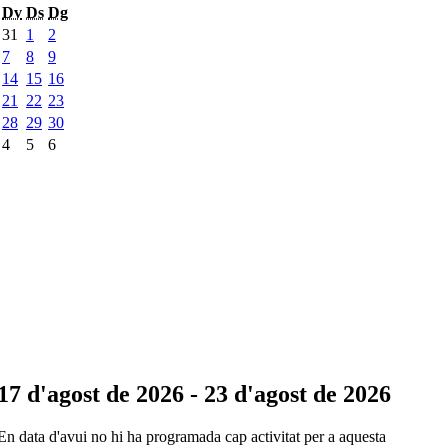
Dv
Ds
Dg
31
1
2
7
8
9
14
15
16
21
22
23
28
29
30
4
5
6
17 d'agost de 2026 - 23 d'agost de 2026
En data d'avui no hi ha programada cap activitat per a aquesta