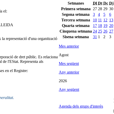
Setmanes
Dl
Dt
Dc
Dj
Primera setmana
27
28
29
30
a el:
Segona setmana
3
4
5
6
Tercera setmana
10
11
12
13
LLEIDA
Quarta setmana
17
18
19
20
Cinquena setmana
24
25
26
27
Sisena setmana
31
1
2
3
 la representació d'una organització
Mes anterior
Agost
poració de dret públic. Es relaciona
 de l'EStat. Representa als
Mes següent
ses en el Registre:
Any anterior
2026
Any següent
neralitat.
Agenda dels grups d'interès