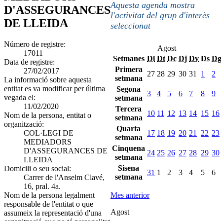
Aquesta agenda mostra
D'ASSEGURANCES
l'activitat del grup d'interès
DE LLEIDA
seleccionat
Número de registre:
Agost
17011
Setmanes
Dl
Dt
Dc
Dj
Dv
Ds
D
Data de registre:
Primera
27/02/2017
27
28
29
30
31
1
2
setmana
La informació sobre aquesta
entitat es va modificar per última
Segona
3
4
5
6
7
8
9
vegada el:
setmana
11/02/2020
Tercera
10
11
12
13
14
15
16
Nom de la persona, entitat o
setmana
organització:
Quarta
COL·LEGI DE
17
18
19
20
21
22
23
setmana
MEDIADORS
Cinquena
D'ASSEGURANCES DE
24
25
26
27
28
29
30
setmana
LLEIDA
Sisena
Domicili o seu social:
31
1
2
3
4
5
6
setmana
Carrer de l'Anselm Clavé,
16, pral. 4a.
Nom de la persona legalment
Mes anterior
responsable de l'entitat o que
Agost
assumeix la representació d'una