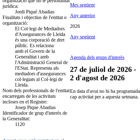
organització que no té personalitat
Mes següent
jurídica:
Jordi Piqué Abadias
Any anterior
Finalitats i objectius de l'entitat o
organització:
2026
El Col·legi de Mediadors
d'Assegurances de Lleida
Any següent
és una corporació de dret
públic. Es relaciona
amb el Govern de la
Generalitat i amb
Agenda dels grups d'interès
l'Administració General de
l'EStat. Representa als
27 de juliol de 2026 -
mediadors d'assegurances
2 d'agost de 2026
col·legiats al Col·legi de
Lleida.
Nom dels professionals de l'entitat
En data d'avui no hi ha programada
encarregats de les activitats
cap activitat per a aquesta setmana.
incloses en el Registre:
Josep Pique Abadias
Identificador de grup d'interès de
la Generalitat:
1120