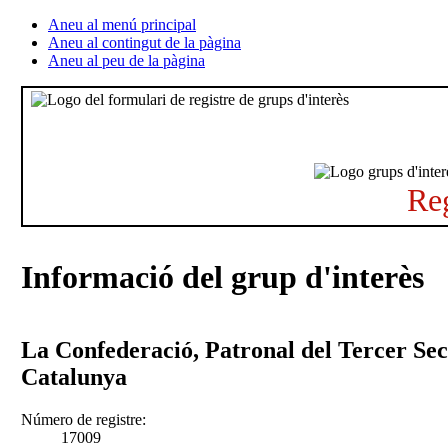
Aneu al menú principal
Aneu al contingut de la pàgina
Aneu al peu de la pàgina
Reg
Informació del grup d'interès
La Confederació, Patronal del Tercer Sec
Catalunya
Número de registre:
17009