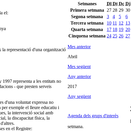
Setmanes
Dl
Dt
Dc
Dj
Primera setmana
27
28
29
30
a el:
Segona setmana
3
4
5
6
Tercera setmana
10
11
12
13
unya
Quarta setmana
17
18
19
20
Cinquena setmana
24
25
26
27
Mes anterior
 la representació d'una organització
Abril
Mes següent
Any anterior
 1997 representa a les entitats no
ndacions - que presten serveis
2017
Any següent
es d'una voluntat expressa no
m per exemple el lleure educatiu i
ques, la intervenció social amb
Agenda dels grups d'interès
ial, la discapacitat física, la
d'altres.
setmana.
ses en el Registre: