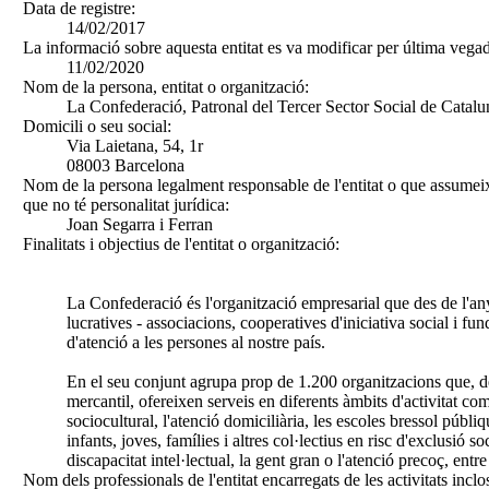
Data de registre:
14/02/2017
La informació sobre aquesta entitat es va modificar per última vegad
11/02/2020
Nom de la persona, entitat o organització:
La Confederació, Patronal del Tercer Sector Social de Catal
Domicili o seu social:
Via Laietana, 54, 1r
08003 Barcelona
Nom de la persona legalment responsable de l'entitat o que assumeix
que no té personalitat jurídica:
Joan Segarra i Ferran
Finalitats i objectius de l'entitat o organització:
La Confederació és l'organització empresarial que des de l'any
lucratives - associacions, cooperatives d'iniciativa social i fu
d'atenció a les persones al nostre país.
En el seu conjunt agrupa prop de 1.200 organitzacions que, d
mercantil, ofereixen serveis en diferents àmbits d'activitat co
sociocultural, l'atenció domiciliària, les escoles bressol públi
infants, joves, famílies i altres col·lectius en risc d'exclusió soc
discapacitat intel·lectual, la gent gran o l'atenció precoç, entre 
Nom dels professionals de l'entitat encarregats de les activitats inclo