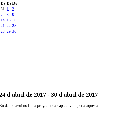
Dv
Ds
Dg
31
1
2
7
8
9
14
15
16
21
22
23
28
29
30
24 d'abril de 2017 - 30 d'abril de 2017
En data d'avui no hi ha programada cap activitat per a aquesta