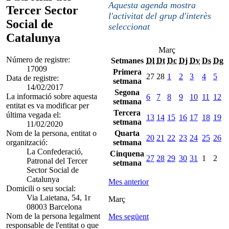
Aquesta agenda mostra
Tercer Sector
l'activitat del grup d'interès
Social de
seleccionat
Catalunya
Març
Número de registre:
Setmanes
Dl
Dt
Dc
Dj
Dv
Ds
Dg
17009
Primera
27
28
1
2
3
4
5
Data de registre:
setmana
14/02/2017
Segona
La informació sobre aquesta
6
7
8
9
10
11
12
setmana
entitat es va modificar per
Tercera
última vegada el:
13
14
15
16
17
18
19
setmana
11/02/2020
Nom de la persona, entitat o
Quarta
20
21
22
23
24
25
26
organització:
setmana
La Confederació,
Cinquena
27
28
29
30
31
1
2
Patronal del Tercer
setmana
Sector Social de
Catalunya
Mes anterior
Domicili o seu social:
Via Laietana, 54, 1r
Març
08003 Barcelona
Nom de la persona legalment
Mes següent
responsable de l'entitat o que