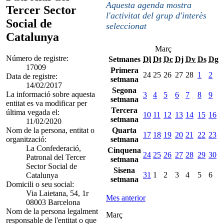
Aquesta agenda mostra
Tercer Sector
l'activitat del grup d'interès
Social de
seleccionat
Catalunya
Març
Número de registre:
Setmanes
Dl
Dt
Dc
Dj
Dv
Ds
Dg
17009
Primera
24
25
26
27
28
1
2
Data de registre:
setmana
14/02/2017
Segona
La informació sobre aquesta
3
4
5
6
7
8
9
setmana
entitat es va modificar per
Tercera
última vegada el:
10
11
12
13
14
15
16
setmana
11/02/2020
Nom de la persona, entitat o
Quarta
17
18
19
20
21
22
23
organització:
setmana
La Confederació,
Cinquena
24
25
26
27
28
29
30
Patronal del Tercer
setmana
Sector Social de
Sisena
31
1
2
3
4
5
6
Catalunya
setmana
Domicili o seu social:
Via Laietana, 54, 1r
Mes anterior
08003 Barcelona
Nom de la persona legalment
Març
responsable de l'entitat o que