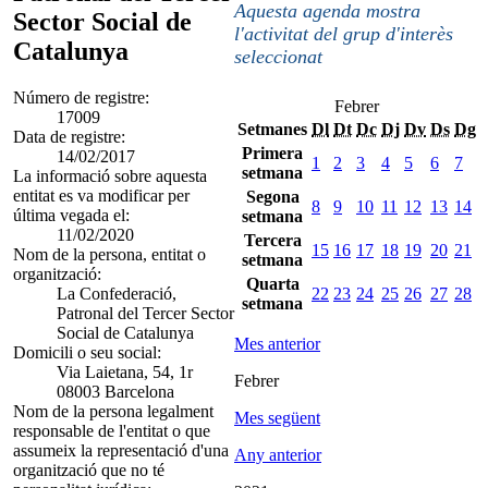
Aquesta agenda mostra
Sector Social de
l'activitat del grup d'interès
Catalunya
seleccionat
Número de registre:
Febrer
17009
Setmanes
Dl
Dt
Dc
Dj
Dv
Ds
Dg
Data de registre:
Primera
14/02/2017
1
2
3
4
5
6
7
setmana
La informació sobre aquesta
entitat es va modificar per
Segona
8
9
10
11
12
13
14
última vegada el:
setmana
11/02/2020
Tercera
15
16
17
18
19
20
21
Nom de la persona, entitat o
setmana
organització:
Quarta
La Confederació,
22
23
24
25
26
27
28
setmana
Patronal del Tercer Sector
Social de Catalunya
Mes anterior
Domicili o seu social:
Via Laietana, 54, 1r
Febrer
08003 Barcelona
Nom de la persona legalment
Mes següent
responsable de l'entitat o que
assumeix la representació d'una
Any anterior
organització que no té