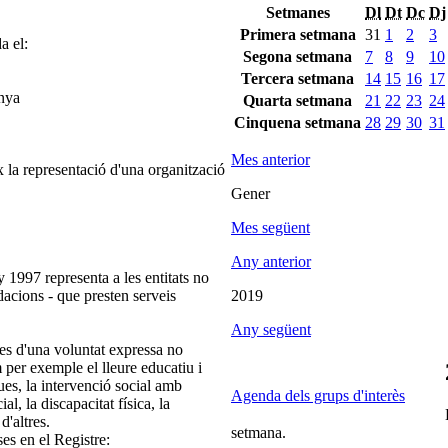
Setmanes
Dl
Dt
Dc
Dj
Primera setmana
31
1
2
3
a el:
Segona setmana
7
8
9
10
Tercera setmana
14
15
16
17
unya
Quarta setmana
21
22
23
24
Cinquena setmana
28
29
30
31
Mes anterior
 la representació d'una organització
Gener
Mes següent
Any anterior
 1997 representa a les entitats no
ndacions - que presten serveis
2019
Any següent
es d'una voluntat expressa no
m per exemple el lleure educatiu i
ques, la intervenció social amb
Agenda dels grups d'interès
ial, la discapacitat física, la
d'altres.
setmana.
ses en el Registre: