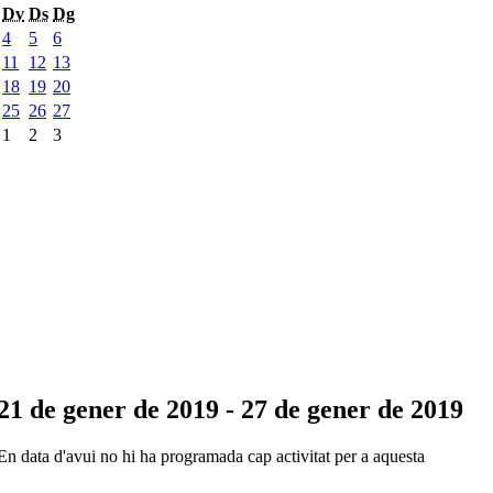
Dv
Ds
Dg
4
5
6
11
12
13
18
19
20
25
26
27
1
2
3
21 de gener de 2019 - 27 de gener de 2019
En data d'avui no hi ha programada cap activitat per a aquesta