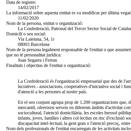
Data de registre:
14/02/2017
La informació sobre aquesta entitat es va modificar per última vegad
11/02/2020
Nom de la persona, entitat o organització:
La Confederació, Patronal del Tercer Sector Social de Catal
Domicili o seu social:
Via Laietana, 54, 1r
08003 Barcelona
Nom de la persona legalment responsable de l'entitat o que assumeix
que no té personalitat jurídica:
Joan Segarra i Ferran
Finalitats i objectius de l'entitat o organització:
La Confederació és l'organització empresarial que des de l'any
lucratives - associacions, cooperatives d'iniciativa social i fu
d'atenció a les persones al nostre país.
En el seu conjunt agrupa prop de 1.200 organitzacions que, d
mercantil, ofereixen serveis en diferents àmbits d'activitat co
sociocultural, l'atenció domiciliària, les escoles bressol públi
infants, joves, famílies i altres col·lectius en risc d'exclusió soc
discapacitat intel·lectual, la gent gran o l'atenció precoç, entre 
Nom dels professionals de l'entitat encarregats de les activitats inclo