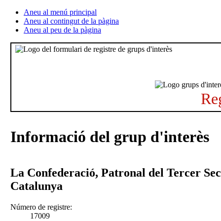
Aneu al menú principal
Aneu al contingut de la pàgina
Aneu al peu de la pàgina
Reg
Informació del grup d'interès
La Confederació, Patronal del Tercer Sec
Catalunya
Número de registre:
17009