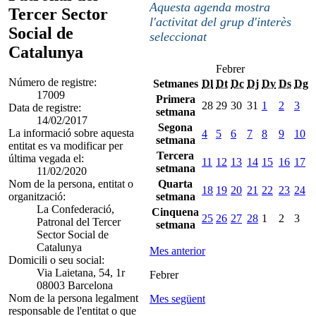
Aquesta agenda mostra
Tercer Sector
l'activitat del grup d'interès
Social de
seleccionat
Catalunya
Febrer
Número de registre:
Setmanes
Dl
Dt
Dc
Dj
Dv
Ds
Dg
17009
Primera
28
29
30
31
1
2
3
Data de registre:
setmana
14/02/2017
Segona
La informació sobre aquesta
4
5
6
7
8
9
10
setmana
entitat es va modificar per
Tercera
última vegada el:
11
12
13
14
15
16
17
setmana
11/02/2020
Nom de la persona, entitat o
Quarta
18
19
20
21
22
23
24
organització:
setmana
La Confederació,
Cinquena
25
26
27
28
1
2
3
Patronal del Tercer
setmana
Sector Social de
Catalunya
Mes anterior
Domicili o seu social:
Via Laietana, 54, 1r
Febrer
08003 Barcelona
Nom de la persona legalment
Mes següent
responsable de l'entitat o que