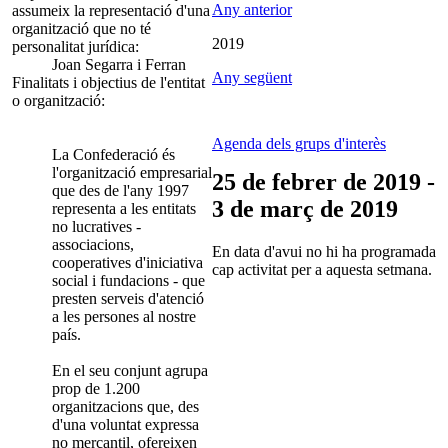
Any anterior
assumeix la representació d'una
organització que no té
2019
personalitat jurídica:
Joan Segarra i Ferran
Any següent
Finalitats i objectius de l'entitat
o organització:
Agenda dels grups d'interès
La Confederació és
l'organització empresarial
25 de febrer de 2019 -
que des de l'any 1997
3 de març de 2019
representa a les entitats
no lucratives -
associacions,
En data d'avui no hi ha programada
cooperatives d'iniciativa
cap activitat per a aquesta setmana.
social i fundacions - que
presten serveis d'atenció
a les persones al nostre
país.
En el seu conjunt agrupa
prop de 1.200
organitzacions que, des
d'una voluntat expressa
no mercantil, ofereixen