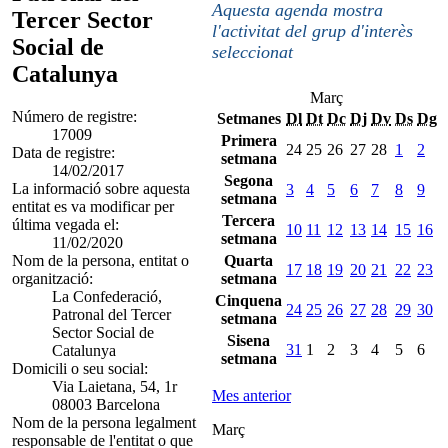
Aquesta agenda mostra
Tercer Sector
l'activitat del grup d'interès
Social de
seleccionat
Catalunya
Març
Número de registre:
Setmanes
Dl
Dt
Dc
Dj
Dv
Ds
Dg
17009
Primera
24
25
26
27
28
1
2
Data de registre:
setmana
14/02/2017
Segona
La informació sobre aquesta
3
4
5
6
7
8
9
setmana
entitat es va modificar per
Tercera
última vegada el:
10
11
12
13
14
15
16
setmana
11/02/2020
Nom de la persona, entitat o
Quarta
17
18
19
20
21
22
23
organització:
setmana
La Confederació,
Cinquena
24
25
26
27
28
29
30
Patronal del Tercer
setmana
Sector Social de
Sisena
31
1
2
3
4
5
6
Catalunya
setmana
Domicili o seu social:
Via Laietana, 54, 1r
Mes anterior
08003 Barcelona
Nom de la persona legalment
Març
responsable de l'entitat o que