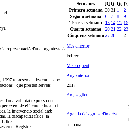
Setmanes
Dl
Dt
Dc
Dj
Primera setmana
30
31
1
2
a el:
Segona setmana
6
7
8
9
Tercera setmana
13
14
15
16
unya
Quarta setmana
20
21
22
23
Cinquena setmana
27
28
1
2
Mes anterior
 la representació d'una organització
Febrer
Mes següent
Any anterior
 1997 representa a les entitats no
ndacions - que presten serveis
2017
Any següent
es d'una voluntat expressa no
m per exemple el lleure educatiu i
ques, la intervenció social amb
Agenda dels grups d'interès
ial, la discapacitat física, la
d'altres.
setmana.
ses en el Registre: