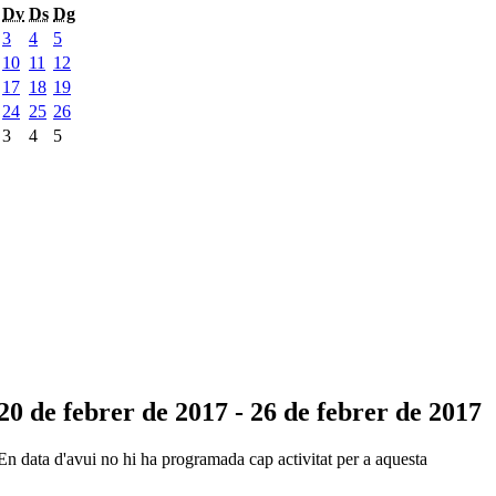
Dv
Ds
Dg
3
4
5
10
11
12
17
18
19
24
25
26
3
4
5
20 de febrer de 2017 - 26 de febrer de 2017
En data d'avui no hi ha programada cap activitat per a aquesta