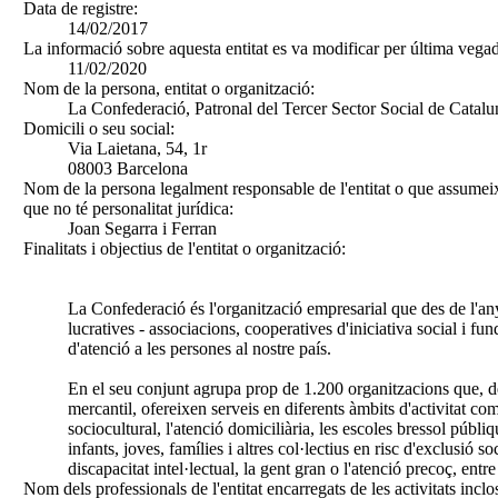
Data de registre:
14/02/2017
La informació sobre aquesta entitat es va modificar per última vegad
11/02/2020
Nom de la persona, entitat o organització:
La Confederació, Patronal del Tercer Sector Social de Catal
Domicili o seu social:
Via Laietana, 54, 1r
08003 Barcelona
Nom de la persona legalment responsable de l'entitat o que assumeix
que no té personalitat jurídica:
Joan Segarra i Ferran
Finalitats i objectius de l'entitat o organització:
La Confederació és l'organització empresarial que des de l'any
lucratives - associacions, cooperatives d'iniciativa social i fu
d'atenció a les persones al nostre país.
En el seu conjunt agrupa prop de 1.200 organitzacions que, d
mercantil, ofereixen serveis en diferents àmbits d'activitat co
sociocultural, l'atenció domiciliària, les escoles bressol públi
infants, joves, famílies i altres col·lectius en risc d'exclusió soc
discapacitat intel·lectual, la gent gran o l'atenció precoç, entre 
Nom dels professionals de l'entitat encarregats de les activitats inclo