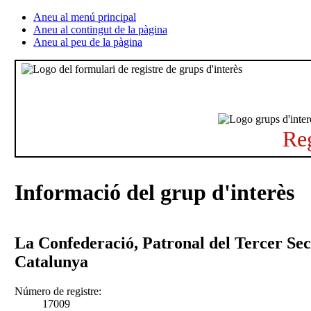
Aneu al menú principal
Aneu al contingut de la pàgina
Aneu al peu de la pàgina
Reg
Informació del grup d'interès
La Confederació, Patronal del Tercer Sec
Catalunya
Número de registre:
17009