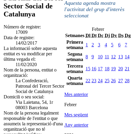
Aquesta agenda mostra
Sector Social de
l'activitat del grup d'interès
Catalunya
seleccionat
Número de registre:
Febrer
17009
Setmanes
Dl
Dt
Dc
Dj
Dv
Ds
Dg
Data de registre:
Primera
14/02/2017
1
2
3
4
5
6
7
setmana
La informació sobre aquesta
entitat es va modificar per
Segona
8
9
10
11
12
13
14
última vegada el:
setmana
11/02/2020
Tercera
15
16
17
18
19
20
21
Nom de la persona, entitat o
setmana
organització:
Quarta
La Confederació,
22
23
24
25
26
27
28
setmana
Patronal del Tercer Sector
Social de Catalunya
Mes anterior
Domicili o seu social:
Via Laietana, 54, 1r
Febrer
08003 Barcelona
Nom de la persona legalment
Mes següent
responsable de l'entitat o que
assumeix la representació d'una
Any anterior
organització que no té