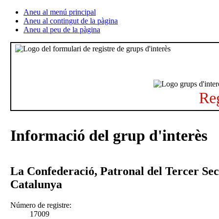
Aneu al menú principal
Aneu al contingut de la pàgina
Aneu al peu de la pàgina
Reg
Informació del grup d'interès
La Confederació, Patronal del Tercer Sec
Catalunya
Número de registre:
17009