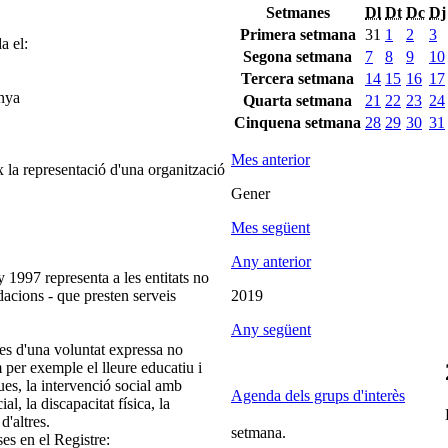
Setmanes
Dl
Dt
Dc
Dj
Primera setmana
31
1
2
3
a el:
Segona setmana
7
8
9
10
Tercera setmana
14
15
16
17
unya
Quarta setmana
21
22
23
24
Cinquena setmana
28
29
30
31
Mes anterior
 la representació d'una organització
Gener
Mes següent
Any anterior
 1997 representa a les entitats no
ndacions - que presten serveis
2019
Any següent
es d'una voluntat expressa no
m per exemple el lleure educatiu i
ques, la intervenció social amb
Agenda dels grups d'interès
ial, la discapacitat física, la
d'altres.
setmana.
ses en el Registre: