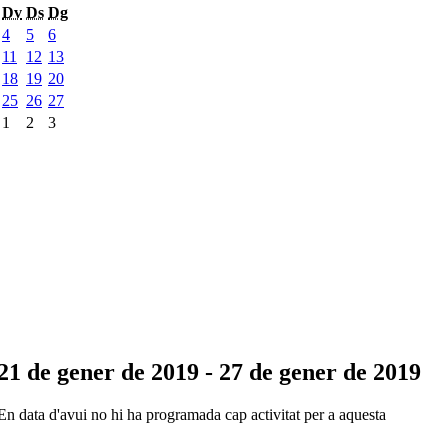
Dv
Ds
Dg
4
5
6
11
12
13
18
19
20
25
26
27
1
2
3
21 de gener de 2019 - 27 de gener de 2019
En data d'avui no hi ha programada cap activitat per a aquesta