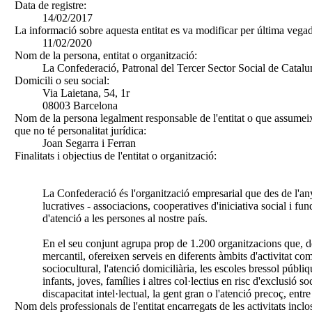
Data de registre:
14/02/2017
La informació sobre aquesta entitat es va modificar per última vegad
11/02/2020
Nom de la persona, entitat o organització:
La Confederació, Patronal del Tercer Sector Social de Catal
Domicili o seu social:
Via Laietana, 54, 1r
08003 Barcelona
Nom de la persona legalment responsable de l'entitat o que assumeix
que no té personalitat jurídica:
Joan Segarra i Ferran
Finalitats i objectius de l'entitat o organització:
La Confederació és l'organització empresarial que des de l'any
lucratives - associacions, cooperatives d'iniciativa social i fu
d'atenció a les persones al nostre país.
En el seu conjunt agrupa prop de 1.200 organitzacions que, d
mercantil, ofereixen serveis en diferents àmbits d'activitat co
sociocultural, l'atenció domiciliària, les escoles bressol públi
infants, joves, famílies i altres col·lectius en risc d'exclusió soc
discapacitat intel·lectual, la gent gran o l'atenció precoç, entre 
Nom dels professionals de l'entitat encarregats de les activitats inclo