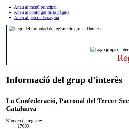
Aneu al menú principal
Aneu al contingut de la pàgina
Aneu al peu de la pàgina
Reg
Informació del grup d'interès
La Confederació, Patronal del Tercer Sec
Catalunya
Número de registre:
17009