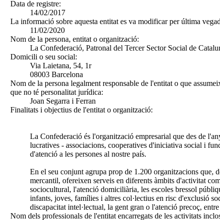
Data de registre:
14/02/2017
La informació sobre aquesta entitat es va modificar per última vegad
11/02/2020
Nom de la persona, entitat o organització:
La Confederació, Patronal del Tercer Sector Social de Catal
Domicili o seu social:
Via Laietana, 54, 1r
08003 Barcelona
Nom de la persona legalment responsable de l'entitat o que assumeix
que no té personalitat jurídica:
Joan Segarra i Ferran
Finalitats i objectius de l'entitat o organització:
La Confederació és l'organització empresarial que des de l'any
lucratives - associacions, cooperatives d'iniciativa social i fu
d'atenció a les persones al nostre país.
En el seu conjunt agrupa prop de 1.200 organitzacions que, d
mercantil, ofereixen serveis en diferents àmbits d'activitat co
sociocultural, l'atenció domiciliària, les escoles bressol públi
infants, joves, famílies i altres col·lectius en risc d'exclusió soc
discapacitat intel·lectual, la gent gran o l'atenció precoç, entre 
Nom dels professionals de l'entitat encarregats de les activitats inclo