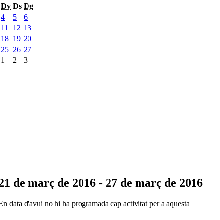
Dv
Ds
Dg
4
5
6
11
12
13
18
19
20
25
26
27
1
2
3
21 de març de 2016 - 27 de març de 2016
En data d'avui no hi ha programada cap activitat per a aquesta