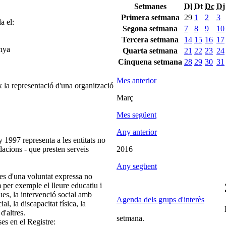
Setmanes
Dl
Dt
Dc
Dj
Primera setmana
29
1
2
3
a el:
Segona setmana
7
8
9
10
Tercera setmana
14
15
16
17
unya
Quarta setmana
21
22
23
24
Cinquena setmana
28
29
30
31
Mes anterior
 la representació d'una organització
Març
Mes següent
Any anterior
 1997 representa a les entitats no
ndacions - que presten serveis
2016
Any següent
es d'una voluntat expressa no
m per exemple el lleure educatiu i
ques, la intervenció social amb
Agenda dels grups d'interès
ial, la discapacitat física, la
d'altres.
setmana.
ses en el Registre: