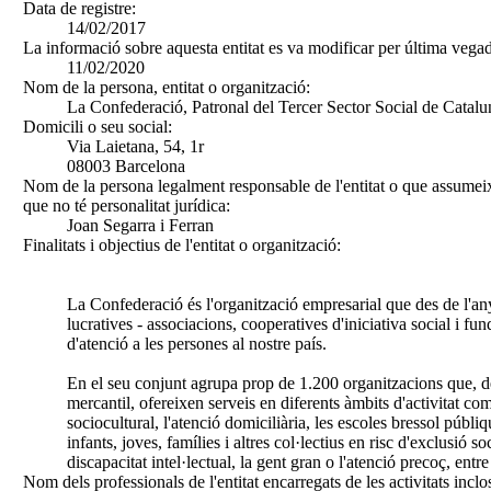
Data de registre:
14/02/2017
La informació sobre aquesta entitat es va modificar per última vegad
11/02/2020
Nom de la persona, entitat o organització:
La Confederació, Patronal del Tercer Sector Social de Catal
Domicili o seu social:
Via Laietana, 54, 1r
08003 Barcelona
Nom de la persona legalment responsable de l'entitat o que assumeix
que no té personalitat jurídica:
Joan Segarra i Ferran
Finalitats i objectius de l'entitat o organització:
La Confederació és l'organització empresarial que des de l'any
lucratives - associacions, cooperatives d'iniciativa social i fu
d'atenció a les persones al nostre país.
En el seu conjunt agrupa prop de 1.200 organitzacions que, d
mercantil, ofereixen serveis en diferents àmbits d'activitat co
sociocultural, l'atenció domiciliària, les escoles bressol públi
infants, joves, famílies i altres col·lectius en risc d'exclusió soc
discapacitat intel·lectual, la gent gran o l'atenció precoç, entre 
Nom dels professionals de l'entitat encarregats de les activitats inclo