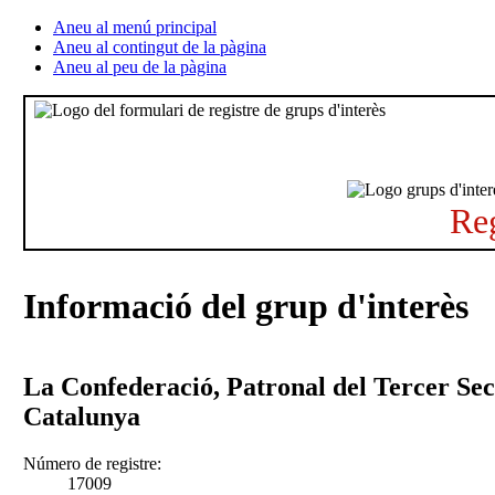
Aneu al menú principal
Aneu al contingut de la pàgina
Aneu al peu de la pàgina
Reg
Informació del grup d'interès
La Confederació, Patronal del Tercer Sec
Catalunya
Número de registre:
17009