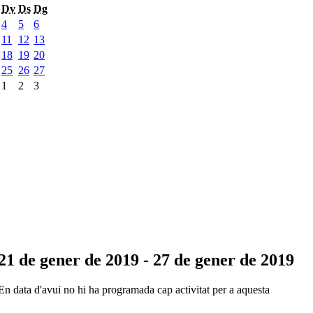
Dv
Ds
Dg
4
5
6
11
12
13
18
19
20
25
26
27
1
2
3
21 de gener de 2019 - 27 de gener de 2019
En data d'avui no hi ha programada cap activitat per a aquesta