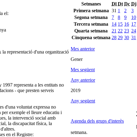
Setmanes
Dl
Dt
Dc
Dj
Primera setmana
31
1
2
3
a el:
Segona setmana
7
8
9
10
Tercera setmana
14
15
16
17
unya
Quarta setmana
21
22
23
24
Cinquena setmana
28
29
30
31
Mes anterior
 la representació d'una organització
Gener
Mes següent
Any anterior
 1997 representa a les entitats no
ndacions - que presten serveis
2019
Any següent
es d'una voluntat expressa no
m per exemple el lleure educatiu i
ques, la intervenció social amb
Agenda dels grups d'interès
ial, la discapacitat física, la
d'altres.
setmana.
ses en el Registre: