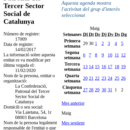
Aquesta agenda mostra
Tercer Sector
l'activitat del grup d'interès
Social de
seleccionat
Catalunya
Maig
Número de registre:
Setmanes
Dl
Dt
Dc
Dj
Dv
Ds
Dg
17009
Primera
29
30
1
2
3
4
5
Data de registre:
setmana
14/02/2017
Segona
La informació sobre aquesta
6
7
8
9
10
11
12
setmana
entitat es va modificar per
Tercera
última vegada el:
13
14
15
16
17
18
19
setmana
11/02/2020
Nom de la persona, entitat o
Quarta
20
21
22
23
24
25
26
organització:
setmana
La Confederació,
Cinquena
27
28
29
30
31
1
2
Patronal del Tercer
setmana
Sector Social de
Catalunya
Mes anterior
Domicili o seu social:
Via Laietana, 54, 1r
Maig
08003 Barcelona
Nom de la persona legalment
Mes següent
responsable de l'entitat o que