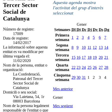
Aquesta agenda mostra
Tercer Sector
l'activitat del grup d'interès
Social de
seleccionat
Catalunya
Gener
Número de registre:
Setmanes
Dl
Dt
Dc
Dj
Dv
Ds
Dg
17009
Primera
1
2
3
4
5
6
7
Data de registre:
setmana
14/02/2017
Segona
La informació sobre aquesta
8
9
10
11
12
13
14
setmana
entitat es va modificar per
Tercera
última vegada el:
15
16
17
18
19
20
21
setmana
11/02/2020
Nom de la persona, entitat o
Quarta
22
23
24
25
26
27
28
organització:
setmana
La Confederació,
Cinquena
29
30
31
1
2
3
4
Patronal del Tercer
setmana
Sector Social de
Catalunya
Mes anterior
Domicili o seu social:
Via Laietana, 54, 1r
Gener
08003 Barcelona
Nom de la persona legalment
Mes següent
responsable de l'entitat o que