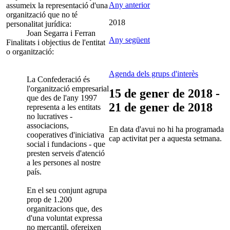
Any anterior
assumeix la representació d'una
organització que no té
2018
personalitat jurídica:
Joan Segarra i Ferran
Any següent
Finalitats i objectius de l'entitat
o organització:
Agenda dels grups d'interès
La Confederació és
l'organització empresarial
15 de gener de 2018 -
que des de l'any 1997
21 de gener de 2018
representa a les entitats
no lucratives -
associacions,
En data d'avui no hi ha programada
cooperatives d'iniciativa
cap activitat per a aquesta setmana.
social i fundacions - que
presten serveis d'atenció
a les persones al nostre
país.
En el seu conjunt agrupa
prop de 1.200
organitzacions que, des
d'una voluntat expressa
no mercantil, ofereixen