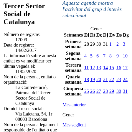
Aquesta agenda mostra
Tercer Sector
l'activitat del grup d'interès
Social de
seleccionat
Catalunya
Gener
Número de registre:
Setmanes
Dl
Dt
Dc
Dj
Dv
Ds
Dg
17009
Primera
28
29
30
31
1
2
3
Data de registre:
setmana
14/02/2017
Segona
La informació sobre aquesta
4
5
6
7
8
9
10
setmana
entitat es va modificar per
Tercera
última vegada el:
11
12
13
14
15
16
17
setmana
11/02/2020
Nom de la persona, entitat o
Quarta
18
19
20
21
22
23
24
organització:
setmana
La Confederació,
Cinquena
25
26
27
28
29
30
31
Patronal del Tercer
setmana
Sector Social de
Catalunya
Mes anterior
Domicili o seu social:
Via Laietana, 54, 1r
Gener
08003 Barcelona
Nom de la persona legalment
Mes següent
responsable de l'entitat o que