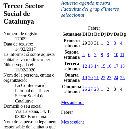
Aquesta agenda mostra
Tercer Sector
l'activitat del grup d'interès
Social de
seleccionat
Catalunya
Febrer
Número de registre:
Setmanes
Dl
Dt
Dc
Dj
Dv
Ds
Dg
17009
Primera
29
30
31
1
2
3
4
Data de registre:
setmana
14/02/2017
Segona
La informació sobre aquesta
5
6
7
8
9
10
11
setmana
entitat es va modificar per
Tercera
última vegada el:
12
13
14
15
16
17
18
setmana
11/02/2020
Nom de la persona, entitat o
Quarta
19
20
21
22
23
24
25
organització:
setmana
La Confederació,
Cinquena
26
27
28
1
2
3
4
Patronal del Tercer
setmana
Sector Social de
Catalunya
Mes anterior
Domicili o seu social:
Via Laietana, 54, 1r
Febrer
08003 Barcelona
Nom de la persona legalment
Mes següent
responsable de l'entitat o que