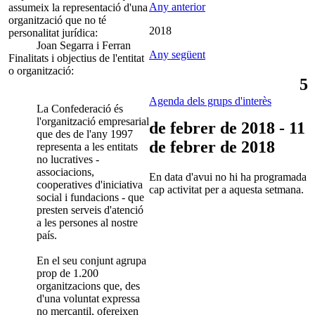
Any anterior
assumeix la representació d'una
organització que no té
2018
personalitat jurídica:
Joan Segarra i Ferran
Any següent
Finalitats i objectius de l'entitat
o organització:
5
Agenda dels grups d'interès
La Confederació és
l'organització empresarial
de febrer de 2018 - 11
que des de l'any 1997
de febrer de 2018
representa a les entitats
no lucratives -
associacions,
En data d'avui no hi ha programada
cooperatives d'iniciativa
cap activitat per a aquesta setmana.
social i fundacions - que
presten serveis d'atenció
a les persones al nostre
país.
En el seu conjunt agrupa
prop de 1.200
organitzacions que, des
d'una voluntat expressa
no mercantil, ofereixen