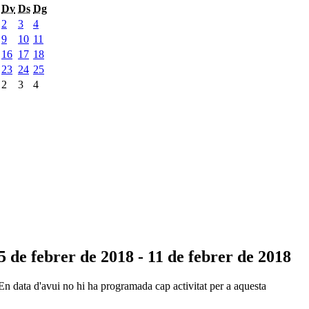
Dv
Ds
Dg
2
3
4
9
10
11
16
17
18
23
24
25
2
3
4
5 de febrer de 2018 - 11 de febrer de 2018
En data d'avui no hi ha programada cap activitat per a aquesta