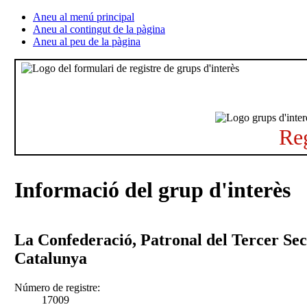
Aneu al menú principal
Aneu al contingut de la pàgina
Aneu al peu de la pàgina
Reg
Informació del grup d'interès
La Confederació, Patronal del Tercer Sec
Catalunya
Número de registre:
17009