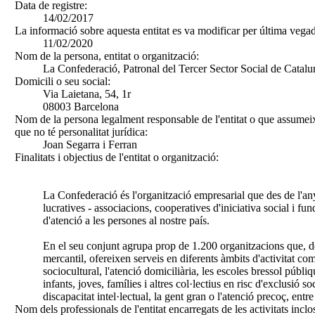
Data de registre:
14/02/2017
La informació sobre aquesta entitat es va modificar per última vegad
11/02/2020
Nom de la persona, entitat o organització:
La Confederació, Patronal del Tercer Sector Social de Catal
Domicili o seu social:
Via Laietana, 54, 1r
08003 Barcelona
Nom de la persona legalment responsable de l'entitat o que assumeix
que no té personalitat jurídica:
Joan Segarra i Ferran
Finalitats i objectius de l'entitat o organització:
La Confederació és l'organització empresarial que des de l'any
lucratives - associacions, cooperatives d'iniciativa social i fu
d'atenció a les persones al nostre país.
En el seu conjunt agrupa prop de 1.200 organitzacions que, d
mercantil, ofereixen serveis en diferents àmbits d'activitat co
sociocultural, l'atenció domiciliària, les escoles bressol públi
infants, joves, famílies i altres col·lectius en risc d'exclusió soc
discapacitat intel·lectual, la gent gran o l'atenció precoç, entre 
Nom dels professionals de l'entitat encarregats de les activitats inclo