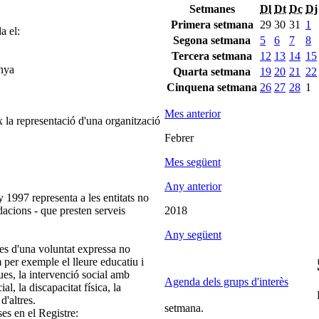
Setmanes
Dl
Dt
Dc
Dj
Primera setmana
29
30
31
1
a el:
Segona setmana
5
6
7
8
Tercera setmana
12
13
14
15
unya
Quarta setmana
19
20
21
22
Cinquena setmana
26
27
28
1
Mes anterior
 la representació d'una organització
Febrer
Mes següent
Any anterior
 1997 representa a les entitats no
ndacions - que presten serveis
2018
Any següent
es d'una voluntat expressa no
m per exemple el lleure educatiu i
ques, la intervenció social amb
Agenda dels grups d'interès
ial, la discapacitat física, la
d'altres.
setmana.
ses en el Registre: