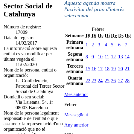
Aquesta agenda mostra
Sector Social de
l'activitat del grup d'interès
Catalunya
seleccionat
Número de registre:
Febrer
17009
Setmanes
Dl
Dt
Dc
Dj
Dv
Ds
Dg
Data de registre:
Primera
14/02/2017
1
2
3
4
5
6
7
setmana
La informació sobre aquesta
entitat es va modificar per
Segona
8
9
10
11
12
13
14
última vegada el:
setmana
11/02/2020
Tercera
15
16
17
18
19
20
21
Nom de la persona, entitat o
setmana
organització:
Quarta
La Confederació,
22
23
24
25
26
27
28
setmana
Patronal del Tercer Sector
Social de Catalunya
Mes anterior
Domicili o seu social:
Via Laietana, 54, 1r
Febrer
08003 Barcelona
Nom de la persona legalment
Mes següent
responsable de l'entitat o que
assumeix la representació d'una
Any anterior
organització que no té