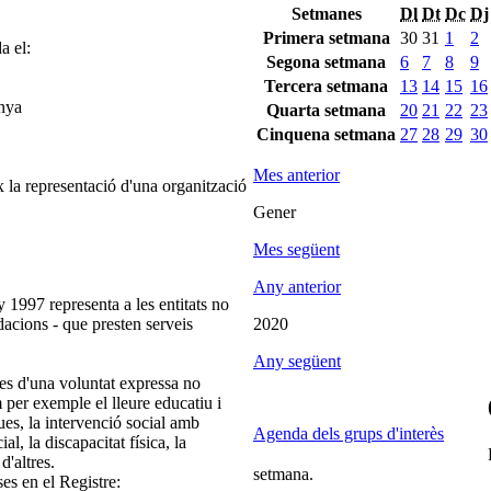
Setmanes
Dl
Dt
Dc
Dj
Primera setmana
30
31
1
2
a el:
Segona setmana
6
7
8
9
Tercera setmana
13
14
15
16
unya
Quarta setmana
20
21
22
23
Cinquena setmana
27
28
29
30
Mes anterior
 la representació d'una organització
Gener
Mes següent
Any anterior
 1997 representa a les entitats no
ndacions - que presten serveis
2020
Any següent
es d'una voluntat expressa no
m per exemple el lleure educatiu i
ques, la intervenció social amb
Agenda dels grups d'interès
ial, la discapacitat física, la
d'altres.
setmana.
ses en el Registre: