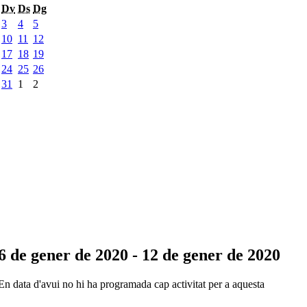
Dv
Ds
Dg
3
4
5
10
11
12
17
18
19
24
25
26
31
1
2
6 de gener de 2020 - 12 de gener de 2020
En data d'avui no hi ha programada cap activitat per a aquesta