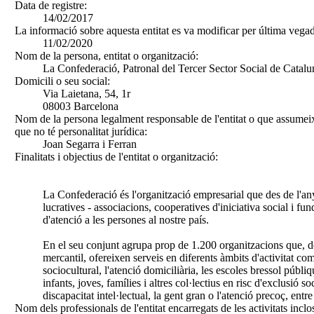
Data de registre:
14/02/2017
La informació sobre aquesta entitat es va modificar per última vegad
11/02/2020
Nom de la persona, entitat o organització:
La Confederació, Patronal del Tercer Sector Social de Catal
Domicili o seu social:
Via Laietana, 54, 1r
08003 Barcelona
Nom de la persona legalment responsable de l'entitat o que assumeix
que no té personalitat jurídica:
Joan Segarra i Ferran
Finalitats i objectius de l'entitat o organització:
La Confederació és l'organització empresarial que des de l'any
lucratives - associacions, cooperatives d'iniciativa social i fu
d'atenció a les persones al nostre país.
En el seu conjunt agrupa prop de 1.200 organitzacions que, d
mercantil, ofereixen serveis en diferents àmbits d'activitat co
sociocultural, l'atenció domiciliària, les escoles bressol públi
infants, joves, famílies i altres col·lectius en risc d'exclusió soc
discapacitat intel·lectual, la gent gran o l'atenció precoç, entre 
Nom dels professionals de l'entitat encarregats de les activitats inclo