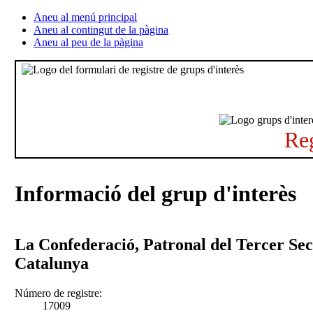
Aneu al menú principal
Aneu al contingut de la pàgina
Aneu al peu de la pàgina
Reg
Informació del grup d'interès
La Confederació, Patronal del Tercer Sec
Catalunya
Número de registre:
17009