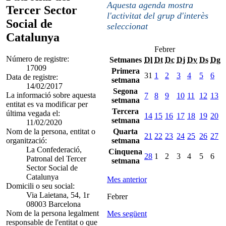
Aquesta agenda mostra
Tercer Sector
l'activitat del grup d'interès
Social de
seleccionat
Catalunya
Febrer
Número de registre:
Setmanes
Dl
Dt
Dc
Dj
Dv
Ds
Dg
17009
Primera
31
1
2
3
4
5
6
Data de registre:
setmana
14/02/2017
Segona
La informació sobre aquesta
7
8
9
10
11
12
13
setmana
entitat es va modificar per
Tercera
última vegada el:
14
15
16
17
18
19
20
setmana
11/02/2020
Nom de la persona, entitat o
Quarta
21
22
23
24
25
26
27
organització:
setmana
La Confederació,
Cinquena
28
1
2
3
4
5
6
Patronal del Tercer
setmana
Sector Social de
Catalunya
Mes anterior
Domicili o seu social:
Via Laietana, 54, 1r
Febrer
08003 Barcelona
Nom de la persona legalment
Mes següent
responsable de l'entitat o que