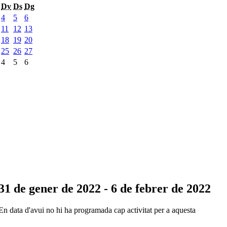
Dv
Ds
Dg
4
5
6
11
12
13
18
19
20
25
26
27
4
5
6
31 de gener de 2022 - 6 de febrer de 2022
En data d'avui no hi ha programada cap activitat per a aquesta