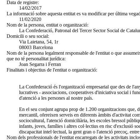
Data de registre:
14/02/2017
La informació sobre aquesta entitat es va modificar per última vegad
11/02/2020
Nom de la persona, entitat o organització:
La Confederació, Patronal del Tercer Sector Social de Catal
Domicili o seu social:
Via Laietana, 54, 1r
08003 Barcelona
Nom de la persona legalment responsable de l'entitat o que assumeix
que no té personalitat jurídica:
Joan Segarra i Ferran
Finalitats i objectius de l'entitat o organització:
La Confederació és l'organització empresarial que des de l'any
lucratives - associacions, cooperatives d'iniciativa social i fu
d'atenció a les persones al nostre país.
En el seu conjunt agrupa prop de 1.200 organitzacions que, d
mercantil, ofereixen serveis en diferents àmbits d'activitat co
sociocultural, l'atenció domiciliària, les escoles bressol públi
infants, joves, famílies i altres col·lectius en risc d'exclusió soc
discapacitat intel·lectual, la gent gran o l'atenció precoç, entre 
Nom dels professionals de l'entitat encarregats de les activitats inclo