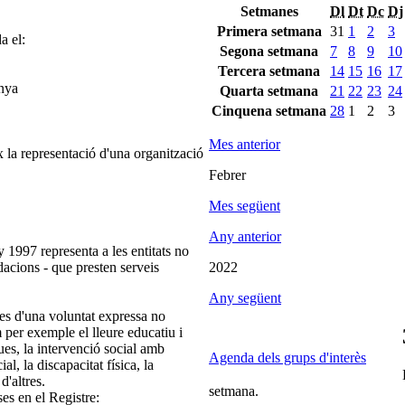
Setmanes
Dl
Dt
Dc
Dj
Primera setmana
31
1
2
3
a el:
Segona setmana
7
8
9
10
Tercera setmana
14
15
16
17
unya
Quarta setmana
21
22
23
24
Cinquena setmana
28
1
2
3
Mes anterior
 la representació d'una organització
Febrer
Mes següent
Any anterior
 1997 representa a les entitats no
ndacions - que presten serveis
2022
Any següent
es d'una voluntat expressa no
m per exemple el lleure educatiu i
ques, la intervenció social amb
Agenda dels grups d'interès
ial, la discapacitat física, la
d'altres.
setmana.
ses en el Registre: