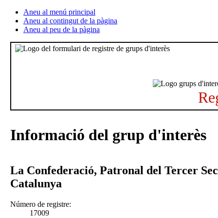
Aneu al menú principal
Aneu al contingut de la pàgina
Aneu al peu de la pàgina
Reg
Informació del grup d'interès
La Confederació, Patronal del Tercer Sec
Catalunya
Número de registre:
17009