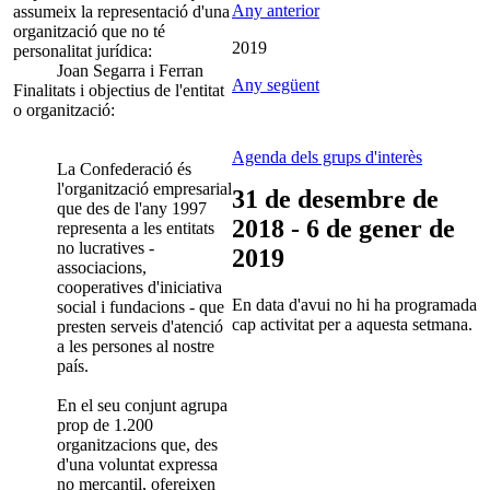
Any anterior
assumeix la representació d'una
organització que no té
2019
personalitat jurídica:
Joan Segarra i Ferran
Any següent
Finalitats i objectius de l'entitat
o organització:
Agenda dels grups d'interès
La Confederació és
l'organització empresarial
31 de desembre de
que des de l'any 1997
2018 - 6 de gener de
representa a les entitats
no lucratives -
2019
associacions,
cooperatives d'iniciativa
En data d'avui no hi ha programada
social i fundacions - que
cap activitat per a aquesta setmana.
presten serveis d'atenció
a les persones al nostre
país.
En el seu conjunt agrupa
prop de 1.200
organitzacions que, des
d'una voluntat expressa
no mercantil, ofereixen