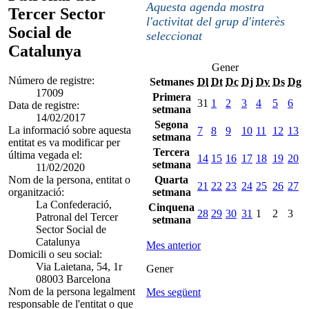
Aquesta agenda mostra
Tercer Sector
l'activitat del grup d'interès
Social de
seleccionat
Catalunya
Gener
Número de registre:
Setmanes
Dl
Dt
Dc
Dj
Dv
Ds
Dg
17009
Primera
31
1
2
3
4
5
6
Data de registre:
setmana
14/02/2017
Segona
La informació sobre aquesta
7
8
9
10
11
12
13
setmana
entitat es va modificar per
Tercera
última vegada el:
14
15
16
17
18
19
20
setmana
11/02/2020
Nom de la persona, entitat o
Quarta
21
22
23
24
25
26
27
organització:
setmana
La Confederació,
Cinquena
28
29
30
31
1
2
3
Patronal del Tercer
setmana
Sector Social de
Catalunya
Mes anterior
Domicili o seu social:
Via Laietana, 54, 1r
Gener
08003 Barcelona
Nom de la persona legalment
Mes següent
responsable de l'entitat o que