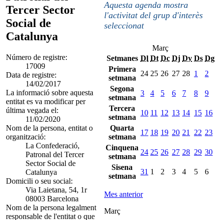
Aquesta agenda mostra
Tercer Sector
l'activitat del grup d'interès
Social de
seleccionat
Catalunya
Març
Número de registre:
Setmanes
Dl
Dt
Dc
Dj
Dv
Ds
Dg
17009
Primera
24
25
26
27
28
1
2
Data de registre:
setmana
14/02/2017
Segona
La informació sobre aquesta
3
4
5
6
7
8
9
setmana
entitat es va modificar per
Tercera
última vegada el:
10
11
12
13
14
15
16
setmana
11/02/2020
Nom de la persona, entitat o
Quarta
17
18
19
20
21
22
23
organització:
setmana
La Confederació,
Cinquena
24
25
26
27
28
29
30
Patronal del Tercer
setmana
Sector Social de
Sisena
31
1
2
3
4
5
6
Catalunya
setmana
Domicili o seu social:
Via Laietana, 54, 1r
Mes anterior
08003 Barcelona
Nom de la persona legalment
Març
responsable de l'entitat o que